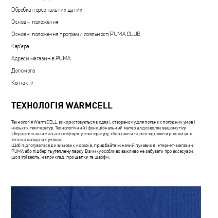
Обробка персональних даних
Основні положення
Основні положення програми лояльності PUMA.CLUB
Кар'єра
Адреси магазинів PUMA
Допомога
Контакти
ТЕХНОЛОГІЯ WARMCELL
Технологія WarmCELL використовується в одязі, створеному для поганих погодних умов і
низьких температур. Технологічний і функціональний матеріал дозволяє вашому тілу
зберігати максимально комфортну температуру, зберігаючи та розподіляючи рівномірно
тепло в холодних умовах.
Щоб підготуватися до зимових морозів,
придбайте жіночий пуховик
в Інтернет-магазині
PUMA або підберіть
утеплену парку
. Взимку особливо важливо не забувати про аксесуари,
що зігрівають, наприклад, про
шапки
та шарфи.