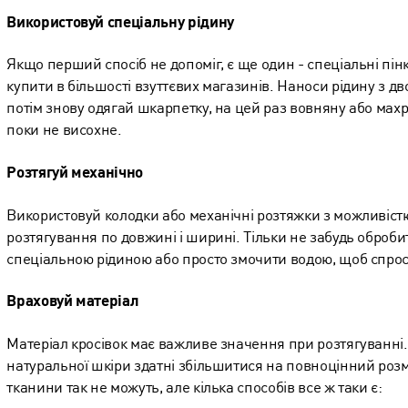
Використовуй спеціальну рідину
Якщо перший спосіб не допоміг, є ще один - спеціальні пінк
купити в більшості взуттєвих магазинів. Наноси рідину з дво
потім знову одягай шкарпетку, на цей раз вовняну або махров
поки не висохне.
Розтягуй механічно
Використовуй колодки або механічні розтяжки з можливіс
розтягування по довжині і ширині. Тільки не забудь оброби
спеціальною рідиною або просто змочити водою, щоб спрос
Враховуй матеріал
Матеріал кросівок має важливе значення при розтягуванні.
натуральної шкіри здатні збільшитися на повноцінний розмі
тканини так не можуть, але кілька способів все ж таки є: