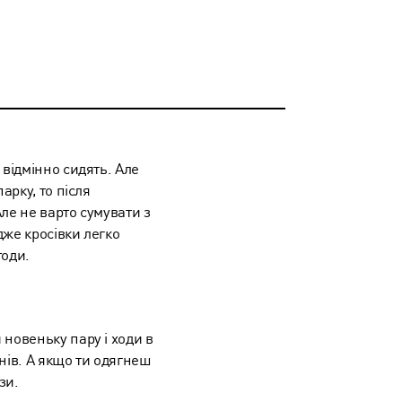
 відмінно сидять. Але
арку, то після
ле не варто сумувати з
дже кросівки легко
тоди.
 новеньку пару і ходи в
нів. А якщо ти одягнеш
зи.