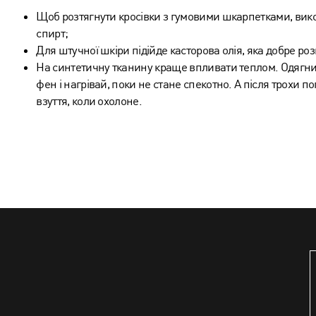
Щоб розтягнути кросівки з гумовими шкарпетками, вик
спирт;
Для штучної шкіри підійде касторова олія, яка добре ро
На синтетичну тканину краще впливати теплом. Одягни 
фен і нагрівай, поки не стане спекотно. А після трохи по
взуття, коли охолоне.