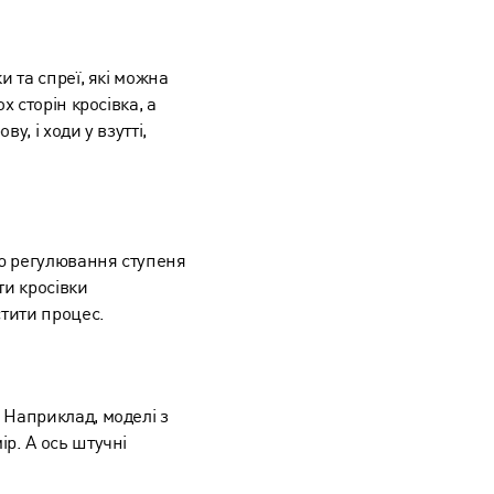
и та спреї, які можна
х сторін кросівка, а
у, і ходи у взутті,
тю регулювання ступеня
ти кросівки
тити процес.
 Наприклад, моделі з
р. А ось штучні