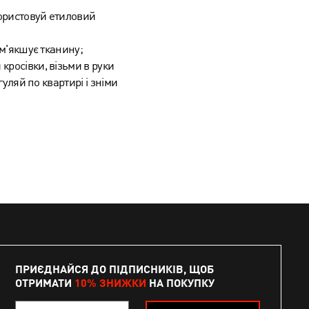
ористовуй етиловий
зм'якшує тканину;
кросівки, візьми в руки
гуляй по квартирі і зніми
ПРИЄДНАЙСЯ ДО ПІДПИСНИКІВ, ЩОБ
ОТРИМАТИ
10% ЗНИЖКИ
НА ПОКУПКУ