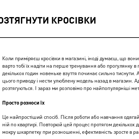
ОЗТЯГНУТИ КРОСІВКИ
Коли приміряєш кросівки в магазині, іноді думаєш, що вони
варто тобі їх надіти на перше тренування або прогулянку в п
декількох годин новеньке взуття починає сильно тиснути. А
цього приводу і нести улюблену модель назад в магазин. А
розтягуються. І зараз ми розповімо про найпопулярніші ме
Просто розноси їх
Це найпростіший спосіб. Після роботи або навчання одягай
ній по квартирі. Повторюй цей процес протягом декількох д
мокру шкарпетку при розношенні, ефективність зросте в ра