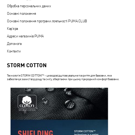
Обробка персональних даних
Основні положення
Основні положення програми лояльності PUMA.CLUB
Кар'єра
Адреси магазинів PUMA
Допомога
Контакти
STORM COTTON
Технологія STORM COTTON™ - це водовідштовхувальне покриття для бавовни, яке
забезпечує захист від дощу та снігу, зберігаючи при цьому природний комфорт бавовни.