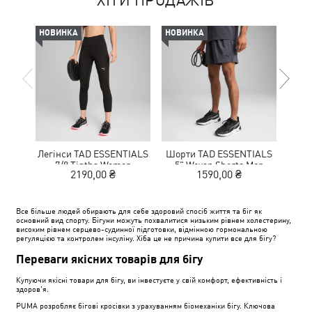
ХІТИ ПРОДАЖІВ
НОВИНКА
НОВИНКА
-50%
Легінси TAD ESSENTIALS
Шорти TAD ESSENTIALS
К
7/8 Tigths Women
5" Woven Shorts Men
NITR
2190,00 ₴
1590,00 ₴
1
Все більше людей обирають для себе здоровий спосіб життя та біг як
основний вид спорту. Бігуни можуть похвалитися низьким рівнем холестерину,
високим рівнем серцево-судинної підготовки, відмінною гормональною
регуляцією та контролем інсуліну. Хіба це не причина купити все для бігу?
Переваги якісних товарів для бігу
Купуючи якісні товари для бігу, ви інвестуєте у свій комфорт, ефективність і
здоров'я.
PUMA розробляє бігові кросівки з урахуванням біомеханіки бігу. Ключова