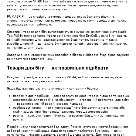
технологія — це NITRO Foam, яка забезпечується завдяки спіненню елементів
взуття під високим тиском. У результаті бігун отримає поєднання чудової
реакції та амортизації з легким взуттям.
PUMAGRIP — це спеціальна гумова підошва, яка забезпечує відмінне
зчеплення з будь-якою, навіть мокрою, поверхнею, тому і в дощові дні можна
насолоджуватися пробіжкою.
Спортивні товари для бігу виготовляються з сучасних синтетичних матеріалів.
Так, PUMA може запропонувати речі з технологією DryCell, у яких бігун навіть
при найінтенсивніших навантаженнях не буде потіти. Асортимент таких
виробів широкий — це можуть бути
шорти чоловічі спортивні
, легінси, куртки,
лонгсліви, штани тощо.
Завдяки використанню якісних матеріалів бігова екіпіровка буде вірно служити
вам протягом тривалого часу.
Товари для бігу — як правильно підібрати
Все для бігу знайдеться в асортименті PUMA, найголовніше — знати, на які
параметри звертати увагу при виборі.
Якщо йдеться про взуття, то ключовими критеріями будуть:
поверхня для пробіжок — для асфальту важливі гладка підошва та хороша
амортизація, для пересіченої місцевості — агресивний протектор, для снігу
— водонепроникний верх і нековзна підошва;
особливості стопи — при гіперпронації потрібне взуття з підтримкою або
стабілізацією, при гіпопронації важлива хороша амортизація;
розмір — кросівки повинні бути на пів розміру більшими за повсякденне
взуття.
Певні вимоги пред'являються і до одягу. Рекомендується уникати бавовни, яка
добре вбирає піт, найкраще віддати перевагу поліестеру і нейлону — вони
легкі та міцні, чудово відводять вологу і швидко сохнуть. Для холодної пори