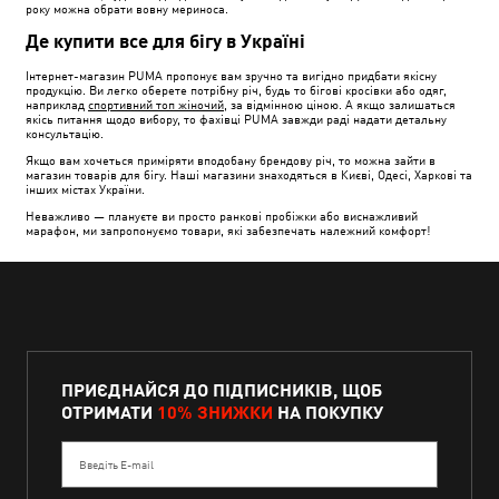
року можна обрати вовну мериноса.
Де купити все для бігу в Україні
Інтернет-магазин PUMA пропонує вам зручно та вигідно придбати якісну
продукцію. Ви легко оберете потрібну річ, будь то бігові кросівки або одяг,
наприклад
спортивний топ жіночий
, за відмінною ціною. А якщо залишаться
якісь питання щодо вибору, то фахівці PUMA завжди раді надати детальну
консультацію.
Якщо вам хочеться приміряти вподобану брендову річ, то можна зайти в
магазин товарів для бігу. Наші магазини знаходяться в Києві, Одесі, Харкові та
інших містах України.
Неважливо — плануєте ви просто ранкові пробіжки або виснажливий
марафон, ми запропонуємо товари, які забезпечать належний комфорт!
ПРИЄДНАЙСЯ ДО ПІДПИСНИКІВ, ЩОБ
ОТРИМАТИ
10% ЗНИЖКИ
НА ПОКУПКУ
Введіть E-mail