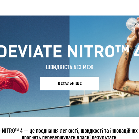
DEVIATE NITRO™ 
ШВИДКІСТЬ БЕЗ МЕЖ
ДЕТАЛЬНІШЕ
 NITRO™ 4 — це поєднання легкості, швидкості та інноваційних т
прагнуть перевершувати власні результати.