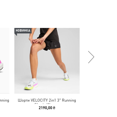
НОВИНКА
nning
Шорти VELOCITY 2in1 3" Running
Футболка Posteri
Shorts Women
M
2190,00 ₴
1390