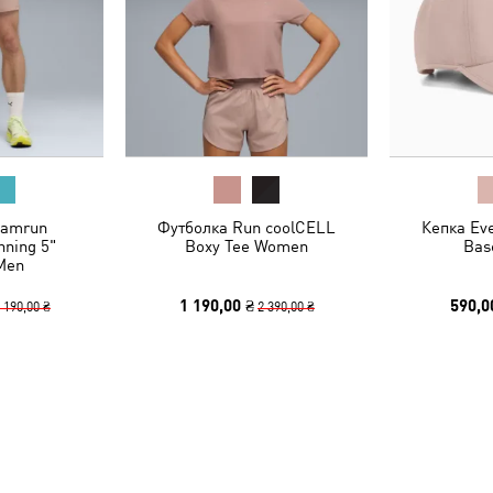
eamrun
Футболка Run coolCELL
Кепка Ev
ning 5"
Boxy Tee Women
Bas
Men
1 190,00 ₴
590,0
 190,00 ₴
2 390,00 ₴