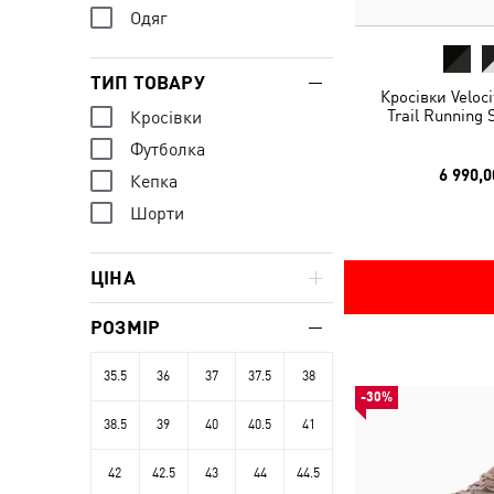
Одяг
ТИП ТОВАРУ
Кросівки Veloc
Trail Running
Кросівки
Футболка
6 990,0
Кепка
Шорти
ЦІНА
РОЗМІР
35.5
36
37
37.5
38
-30%
38.5
39
40
40.5
41
42
42.5
43
44
44.5