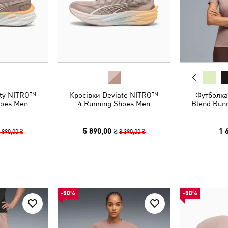
ity NITRO™
Кросівки Deviate NITRO™
Футболка
hoes Men
4 Running Shoes Men
Blend Run
5 890,00 ₴
1 
 890,00 ₴
8 390,00 ₴
-50%
-50%