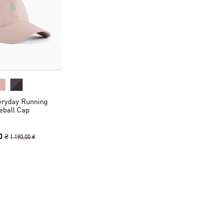
eryday Running
eball Cap
0 ₴
1 190,00 ₴