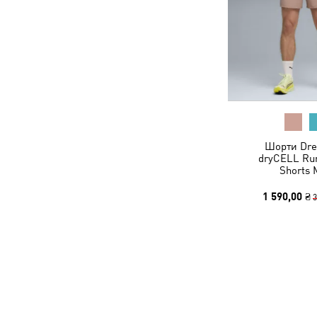
Шорти Dr
dryCELL Run
Shorts 
1 590,00 ₴
3