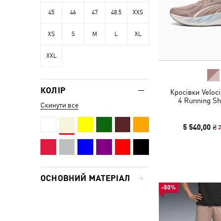
45
46
47
48.5
XXS
XS
S
M
L
XL
XXL
КОЛІР
Кросівки Veloc
4 Running S
Скинути все
5 540,00 ₴
7
ОСНОВНИЙ МАТЕРІАЛ
-50%