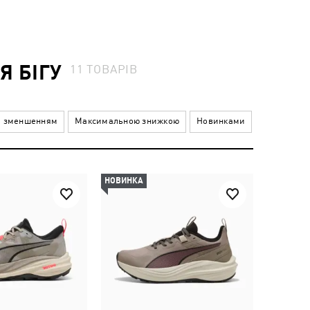
Я БІГУ
11
ТОВАРІВ
а зменшенням
Максимальною знижкою
Новинками
НОВИНКА