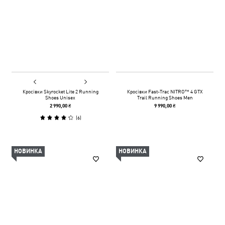
Кросівки Skyrocket Lite 2 Running
Кросівки Fast-Trac NITRO™ 4 GTX
Shoes Unisex
Trail Running Shoes Men
2 990,00 ₴
9 990,00 ₴
(
6
)
НОВИНКА
НОВИНКА