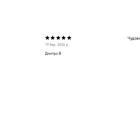
Чудове
Оцінено
19 бер. 2026 р.
5
Дмитро В
з
5