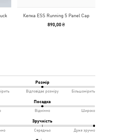
tuck
Кепка ESS Running 5 Panel Cap
Шорти Fundam
Basketball
890,00 ₴
1690
Розмір
ірить
Відповідає розміру
Більшомірить
Посадка
о
Відмінно
Широко
мірить
Зручність
чно
Середньо
Дуже зручно
овідає
ко
%