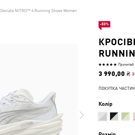
 Deviate NITRO™ 4 Running Shoes Women
-50%
КРОСІВ
RUNNIN
Прочитай 1
Оцінено
5
3 990,00 ₴
7
з
5
ПОКУПКА ЧАСТИ
Колір
Розмір