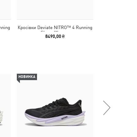
nning
Кросівки Deviate NITRO™ 4 Running
Кросівки Deviate
Shoes Women
Shoes
8490,00 ₴
8490
НОВИНКА
-30%