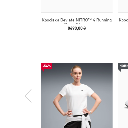
Кросівки Deviate NITRO™ 4 Running
Крос
Shoes Women
8490,00 ₴
-54%
НОВ