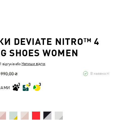
КИ DEVIATE NITRO™ 4
G SHOES WOMEN
Напиши відгук
 відгуків
або
 990,00 ₴
В наявності
НАМИ