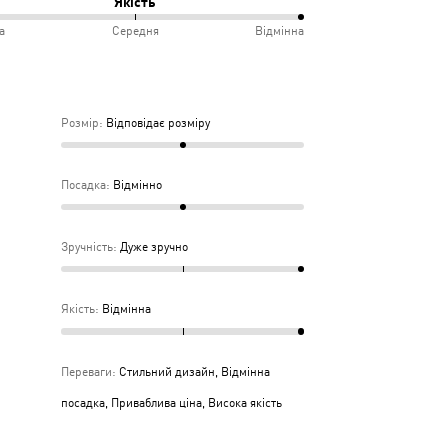
Якість
іру
а
Середня
Відмінна
інно
учно
%
дньо
ка
Розмір
:
Відповідає розміру
дня
Посадка
:
Відмінно
Зручність
:
Дуже зручно
Якість
:
Відмінна
Переваги
:
Стильний дизайн, Відмінна
посадка, Приваблива ціна, Висока якість