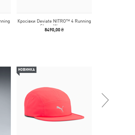
nning
Кросівки Deviate NITRO™ 4 Running
Кросівки Deviate
Shoes Women
Shoes
8490,00 ₴
5890,00
НОВИНКА
НОВИНКА