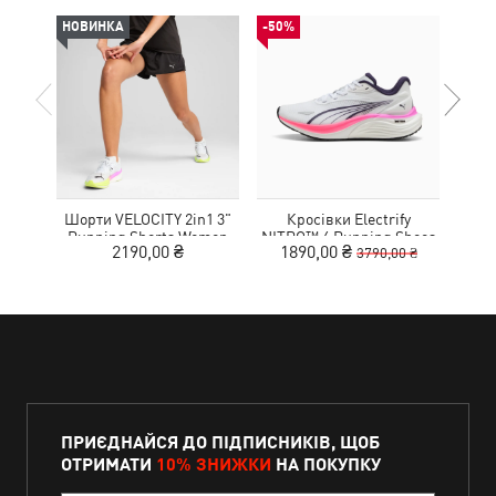
НОВИНКА
-50%
НОВ
Шорти VELOCITY 2in1 3"
Кросівки Electrify
Футб
Running Shorts Women
NITRO™ 4 Running Shoes
Aero
2190,00 ₴
1890,00 ₴
3790,00 ₴
Youth
ПРИЄДНАЙСЯ ДО ПІДПИСНИКІВ, ЩОБ
ОТРИМАТИ
10% ЗНИЖКИ
НА ПОКУПКУ