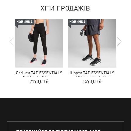
ХІТИ ПРОДАЖІВ
НОВИНКА
НОВИНКА
-50%
Легінси TAD ESSENTIALS
Шорти TAD ESSENTIALS
К
7/8 Tigths Women
5" Woven Shorts Men
NITR
2190,00 ₴
1590,00 ₴
1