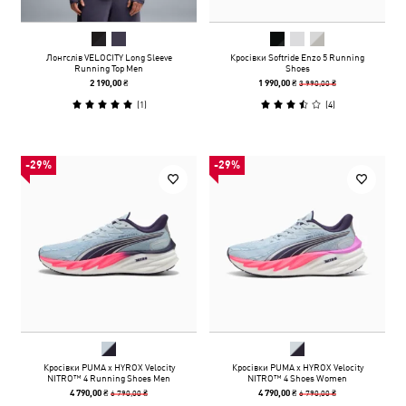
Лонгслів VELOCITY Long Sleeve
Кросівки Softride Enzo 5 Running
Running Top Men
Shoes
3 990,00 ₴
2 190,00 ₴
1 990,00 ₴
(
1
)
(
4
)
-29%
-29%
Кросівки PUMA x HYROX Velocity
Кросівки PUMA x HYROX Velocity
NITRO™ 4 Running Shoes Men
NITRO™ 4 Shoes Women
6 790,00 ₴
6 790,00 ₴
4 790,00 ₴
4 790,00 ₴