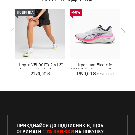
НОВИНКА
-50%
НОВ
Шорти VELOCITY 2in1 3"
Кросівки Electrify
Футб
Running Shorts Women
NITRO™ 4 Running Shoes
Aero
2190,00 ₴
1890,00 ₴
3790,00 ₴
Youth
ПРИЄДНАЙСЯ ДО ПІДПИСНИКІВ, ЩОБ
ОТРИМАТИ
10% ЗНИЖКИ
НА ПОКУПКУ