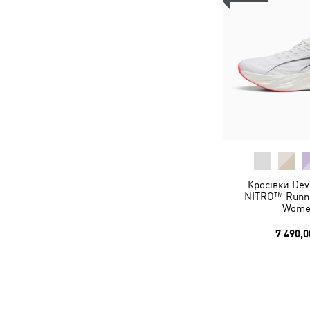
Кросівки Dev
NITRO™ Runni
Wome
7 490,0