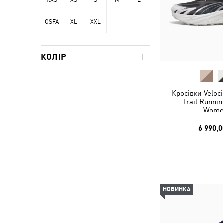
OSFA
XL
XXL
КОЛІР
Кросівки Veloc
Trail Runni
Wome
6 990,0
НОВИНКА