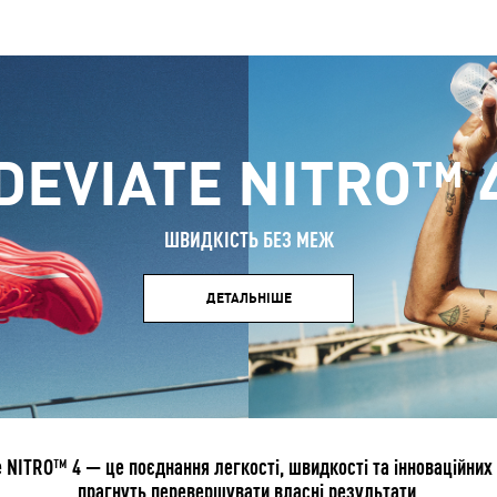
DEVIATE NITRO™ 
ШВИДКІСТЬ БЕЗ МЕЖ
ДЕТАЛЬНІШЕ
 NITRO™ 4 — це поєднання легкості, швидкості та інноваційних т
прагнуть перевершувати власні результати.