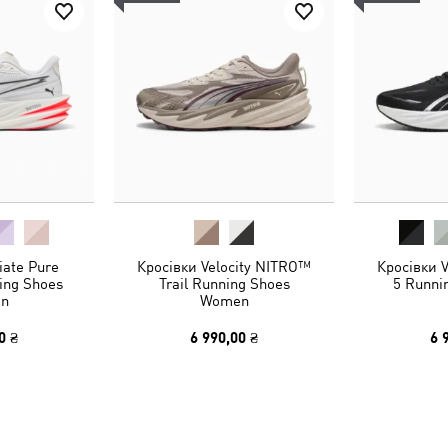
iate Pure
Кросівки Velocity NITRO™
Кросівки 
ng Shoes
Trail Running Shoes
5 Runni
n
Women
0 ₴
6 990,00 ₴
6 