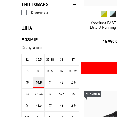
ТИП ТОВАРУ
Кросівки
Кросівки FAST
Elite 3 Runnin
ЦІНА
РОЗМІР
15 990,
Скинути все
32
35.5
35-38
36
37
37.5
38
38.5
39
39-42
40
40.5
41
42
42.5
43
43-46
44
44.5
45
НОВИНКА
46
46.5
47
48
48.5
XXS
XS
S
M
L