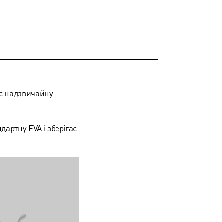
ує надзвичайну
артну EVA і зберігає