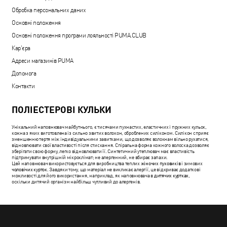
Обробка персональних даних
Основні положення
Основні положення програми лояльності PUMA.CLUB
Кар'єра
Адреси магазинів PUMA
Допомога
Контакти
ПОЛІЕСТЕРОВІ КУЛЬКИ
Унікальний наповнювач майбутнього, є тисячами пухнастих, еластичних і пружних кульок,
кожна з яких виготовлена із сильно звитих волокон, оброблених силіконом. Силікон сприяє
зменшенню тертя між індивідуальними завитками, що дозволяє волокнам вільно рухатися,
відновлювати свої властивості після стискання. Спіральна форма кожного волоска дозволяє
зберігати свою форму, легко відновлювати її. Синтетичний утеплювач має властивість
підтримувати внутрішній мікроклімат; не алергенний, не вбирає запахи.
Цей наповнювач використовується для виробництва теплих
жіночих пуховиків
і зимових
чоловічих курток
. Завдяки тому, що матеріал не викликає алергії, це відкриває додаткові
можливості для його використання, наприклад, як наповнювача в
дитячих куртках
,
оскільки дитячий організм найбільш чутливий до алергенів.