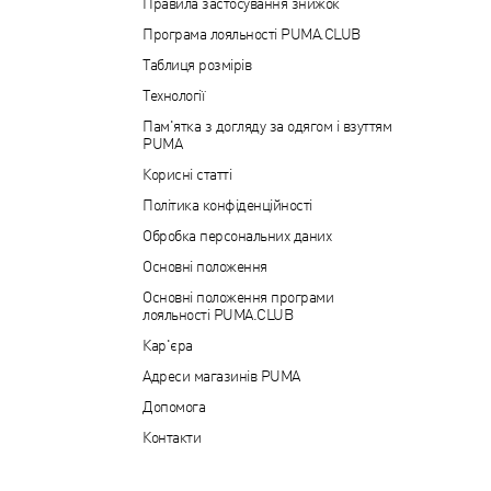
Правила застосування знижок
Програма лояльності PUMA.CLUB
Таблиця розмірів
Технології
Пам'ятка з догляду за одягом і взуттям
PUMA
Корисні статті
Політика конфіденційності
Обробка персональних даних
Основні положення
Основні положення програми
лояльності PUMA.CLUB
Кар'єра
Адреси магазинів PUMA
Допомога
Контакти