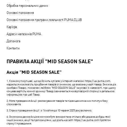
Обробка персональних даних
Основні положення
Основні положення програми лояльності PUMA.CLUB
Кар'єра
Адреси магазинів PUMA
Допомога
Контакти
ПРАВИЛА АКЦІЇ "MID SEASON SALE"
Акція "MID SEASON SALE"
1. Кожному покупцеві, що здійснить купівлю у інтернет-магазині https://ua.puma.com,
надається можливість придбання товарів зі знижкою, що вказана у карті товару. Знижка діє
на обрані Товари, позначені лейблом "MID SEASON SALE" за умови їх наявності, при цьому
кінцева вартість кожної одиниці Товару зазначається на відповідній сторінці з детальною
інформацією про цей Товар.
2. Мета проведення Акції: рекламування товарів та підвищення на них попиту з боку
споживачів.
3. Строки проведення Акції : з 16 квітня до 10 червня 2025 року включно.
4. Знижка за даною Акцією не може бути використана спільно або додана до будь-якої
іншої знижки, акції та пропозиціями, що діють на сайті https://ua.puma.com протягом
строку її проведення.