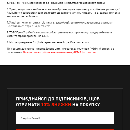
5. Розмір знижки, отриманої за даною Акцією не підлягає грошовій компенсації.
6. У разі, якщо споживач бажає повернути будь-яку одиницю товару, придбану на умовах цієї
Акції, йому повертається вартість товару, що зазначена у чеку продажу – з вирахуванням всіх
знижок за даною Акцією.
7. У разі виникнення у покупців питань, щодо Акції, вони можуть звернутись у контакт-
центр на сайті https://ua.puma.com.
8. ТОВ "Пума Україна" залишає за собою право в односторонньому порядку змінювати
умови та строки проведення Акції.
9. Місце проведення Акції - інтернет магазин https://ua.puma.com.
10. У всьому, що прямо не передбачено цими умовами, діють умови Публічної оферти за
посиланням:
Основні умови роботи інтернет-магазину ПУМА (puma.com)
ПРИЄДНАЙСЯ ДО ПІДПИСНИКІВ, ЩОБ
ОТРИМАТИ
10% ЗНИЖКИ
НА ПОКУПКУ
Введіть E-mail