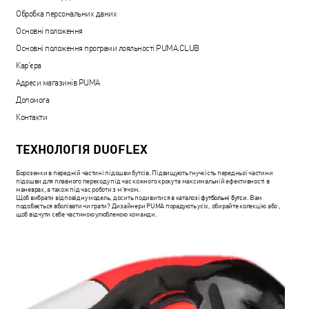
Обробка персональних даних
Основні положення
Основні положення програми лояльності PUMA.CLUB
Кар'єра
Адреси магазинів PUMA
Допомога
Контакти
ТЕХНОЛОГІЯ DUOFLEX
Борозенки в передній частині підошви бутсів. Підвищують гнучкість передньої частини
підошви для плавного переходу під час кожного кроку та максимальній ефективності в
маневрах, а також під час роботи з м'ячом.
Щоб вибрати відповідну модель, досить подивитися в каталозі
футбольні бутси
. Вам
подобається вболівати чи грати? Дизайнери PUMA порадують усіх, обирайте колекцію або ,
щоб відчути себе частиною улюбленою команди.