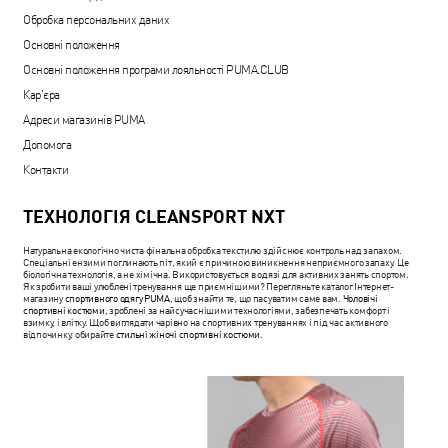
Обробка персональних даних
Основні положення
Основні положення програми лояльності PUMA.CLUB
Кар'єра
Адреси магазинів PUMA
Допомога
Контакти
ТЕХНОЛОГІЯ CLEANSPORT NXT
Натуральна екологічно чиста фінальна обробка текстилю здійснює контроль над запахом.
Спеціальні ензими поглинають піт, який є причиною виникнення неприємного запаху. Це
біологічна технологія, а не хімічна. Використовується в одязі для активних занять спортом.
Як зробити ваші улюблені тренування ще приємнішими? Перегляньте каталог Інтернет-
магазину
спортивного одягу PUMA
, щоб знайти те, що пасуватим саме вам.
Чоловічі
спортивні костюми
, зроблені за найсучаснішими технологіями, забезпечать комфорт і
взимку, і влітку. Щоб виглядати чарівно на спортивних тренуваннях і під час активного
відпочинку, обирайте
стильні жіночі спортивні костюми
.