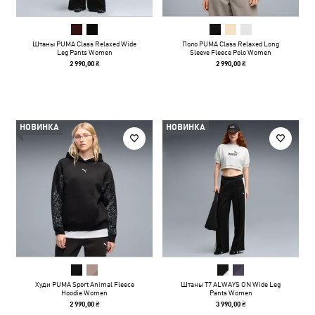
Штаны PUMA Class Relaxed Wide
Поло PUMA Class Relaxed Long
Leg Pants Women
Sleeve Fleece Polo Women
2 990,00 ₴
2 990,00 ₴
НОВИНКА
НОВИНКА
Худи PUMA Sport Animal Fleece
Штаны T7 ALWAYS ON Wide Leg
Hoodie Women
Pants Women
2 990,00 ₴
3 990,00 ₴