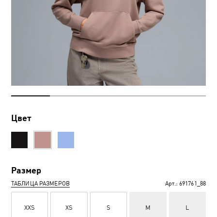
Цвет
Размер
ТАБЛИЦА РАЗМЕРОВ
Арт.:
691761_88
XXS
XS
S
M
L