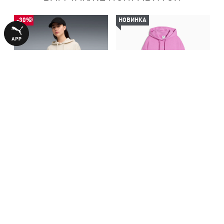
-30%
НОВИНКА
Худи Essentials Graphics
Худи Essentials Relaxed
Animal Hoodie Women
Hoodie Women
2240,00 ₴
2790,00 ₴
3190,00 ₴
БОЛЬШЕ ИЗ ЭТОЙ КОЛЛЕКЦИИ
-29%
-50%