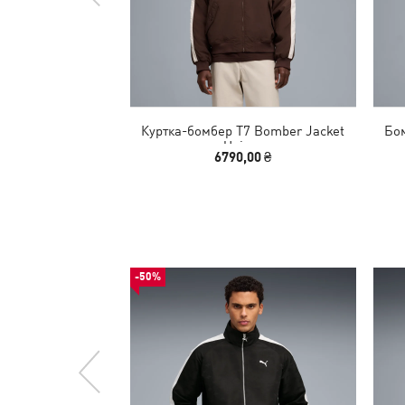
Куртка-бомбер T7 Bomber Jacket
Бо
Unisex
6790,00 ₴
-50%