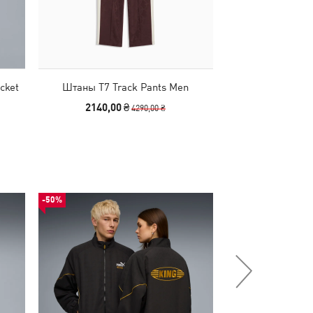
cket
Штаны T7 Track Pants Men
Штаны T7 Tra
2140,00 ₴
1990,00
4290,00 ₴
-50%
-50%