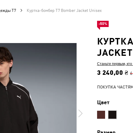
дежды T7
Куртка-бомбер T7 Bomber Jacket Unisex
-50%
КУРТКА
JACKET
Станьте первым, кто
3 240,00 ₴
6
ПОКУПКА ЧАСТЯ
Цвет
Размер