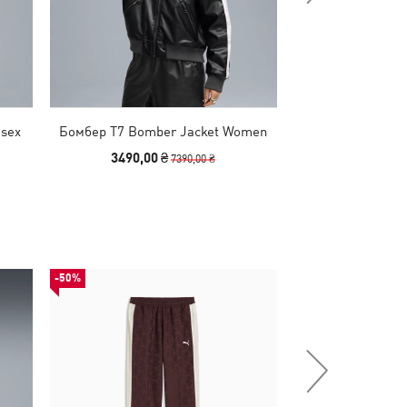
isex
Бомбер T7 Bomber Jacket Women
Бомбер Wardrobe 
Jacke
3490,00 ₴
2490,00
7390,00 ₴
-50%
-50%