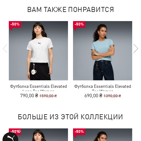
ВАМ ТАКЖЕ ПОНРАВИТСЯ
-50%
-50%
Футболка Essentials Elevated
Футболка Essentials Elevated
Ф
Logo Tee Women
Tee Women
790,00 ₴
690,00 ₴
1590,00 ₴
1390,00 ₴
БОЛЬШЕ ИЗ ЭТОЙ КОЛЛЕКЦИИ
-50%
-50%