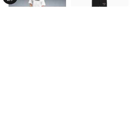
Леггинсы Essentials Small
Леггинсы PUMA Class High-
No. 1 Logo Leggings Women
Rise Flared Leggings Women
1390,00 ₴
990,00 ₴
1990,00 ₴
БОЛЬШЕ ИЗ ЭТОЙ КОЛЛЕКЦИИ
НОВИНКА
НОВИНКА