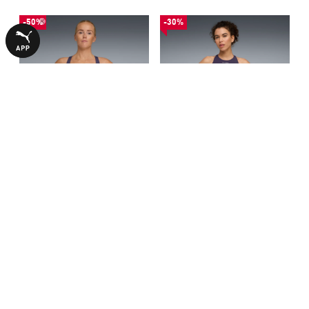
-50%
-30%
Спортивный бюстгальтер
Бра PUMA x HYROX
PUMA x HYROX Tech Sports
SHAPELUXE High Neck Bra
1490,00 ₴
2240,00 ₴
2990,00 ₴
3190,00 ₴
Bra Women
Women
БОЛЬШЕ ИЗ ЭТОЙ КОЛЛЕКЦИИ
-30%
-30%