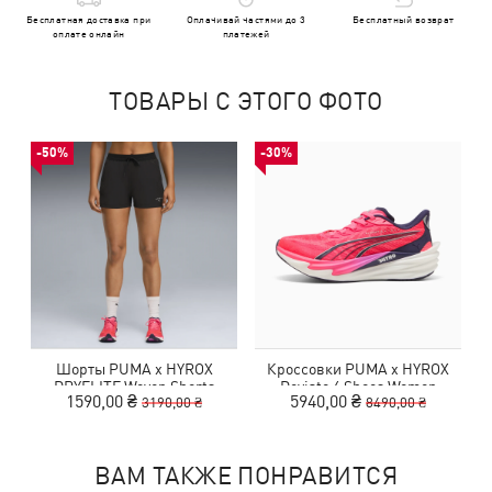
Бесплатная доставка при
Оплачивай частями до 3
Бесплатный возврат
оплате онлайн
платежей
ТОВАРЫ С ЭТОГО ФОТО
-50%
-30%
Шорты PUMA x HYROX
Кроссовки PUMA x HYROX
DRYELITE Woven Shorts
Deviate 4 Shoes Women
1590,00 ₴
5940,00 ₴
3190,00 ₴
8490,00 ₴
Women
ВАМ ТАКЖЕ ПОНРАВИТСЯ