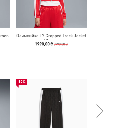
omen
Олимпийка T7 Cropped Track Jacket
Лонгслив T7 Asy
Women
1990,00 ₴
1090,00
3990,00 ₴
-50%
НОВИНКА