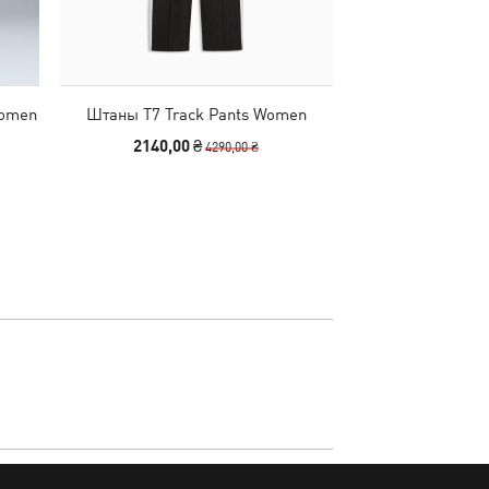
Women
Штаны T7 Track Pants Women
Кроссовки Sp
Sneake
2140,00 ₴
6490
4290,00 ₴