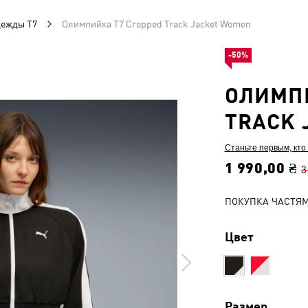
дежды T7
Олимпийка T7 Cropped Track Jacket Women
-50%
ОЛИМПИ
TRACK 
Станьте первым, кто
1 990,00 ₴
3
ПОКУПКА ЧАСТЯ
Цвет
Размер