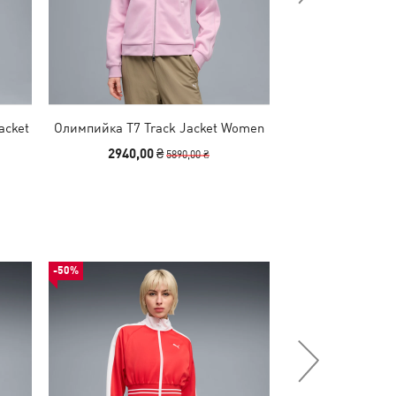
acket
Олимпийка T7 Track Jacket Women
Олимпийка T7 
Track Ja
2940,00 ₴
1890,00
5890,00 ₴
-50%
-50%