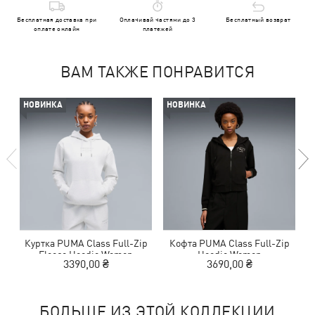
Бесплатная доставка при
Оплачивай частями до 3
Бесплатный возврат
оплате онлайн
платежей
ВАМ ТАКЖЕ ПОНРАВИТСЯ
НОВИНКА
НОВИНКА
Куртка PUMA Class Full-Zip
Кофта PUMA Class Full-Zip
Fleece Hoodie Women
Hoodie Women
3390,00 ₴
3690,00 ₴
БОЛЬШЕ ИЗ ЭТОЙ КОЛЛЕКЦИИ