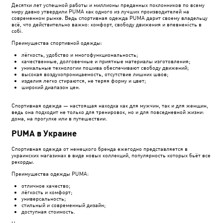
Десятки лет успешной работы и миллионы преданных поклонников по всему
миру давно утвердили PUMA как одного из лучших производителей на
современном рынке. Ведь спортивная одежда PUMA дарит своему владельцу
всё, что действительно важно: комфорт, свободу движения и впевненість в
собі.
Преимущества спортивной одежды:
лёгкость, удобство и многофункциональность;
качественные, долговечные и приятные материалы изготовления;
уникальные технологии пошива обеспечивают свободу движений;
высокая воздухопроницаемость, отсутствие лишних швов;
изделия легко стираются, не теряя форму и цвет;
широкий диапазон цен.
Спортивная одежда — настоящая находка как для мужчин, так и для женщин,
ведь она подходит не только для тренировок, но и для повседневной жизни:
дома, на прогулке или в путешествии.
PUMA в Украине
Спортивная одежда от немецкого бренда ежегодно представляется в
украинских магазинах в виде новых коллекций, популярность которых бьёт все
рекорды.
Преимущества одежды PUMA:
отличное качество;
лёгкость и комфорт;
универсальность;
стильный и современный дизайн;
доступная стоимость.