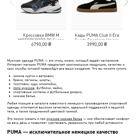
Кроссовки BMW M
Кеды PUMA Club II Era
Жен
MOTORSPORT RS Surge
Suede Sneakers Unisex
Wom
6790,00 ₴
3990,00 ₴
3
Sneakers Unisex
Мужская одежда PUMA — это стиль жизни, который задаёт настроение.
Интернет-магазин PUMA предлагает оригинальную продукцию, качество и
срок службы которой превзойдут все ваши ожидания. Что вы можете купить:
зимние куртки и ветровки;
брюки, легинсы, шорты;
толстовки, худи, олимпийки;
поло мужское
, футболки, майки;
спортивные костюмы и футбольные джерси;
нижнее бельё.
Любая позиция в каталоге известного немецкого производителя спортивной
одежды отличается высоким качеством, идеальной поддержкой и защитой
тела, а также продуманной цветовой гаммой.
Это можно сказать и про
мужское нижнее белье
— оно обеспечивает комфорт
на весь день и позволяет чувствовать уверенность при любой активности.
PUMA — исключительное немецкое качество