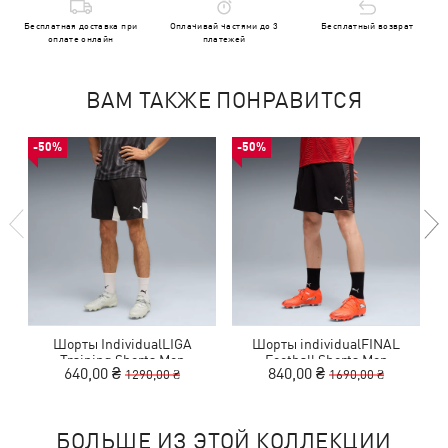
Бесплатная доставка при
Оплачивай частями до 3
Бесплатный возврат
оплате онлайн
платежей
ВАМ ТАКЖЕ ПОНРАВИТСЯ
-50%
-50%
Шорты IndividualLIGA
Шорты individualFINAL
Training Shorts Men
Football Shorts Men
640,00 ₴
840,00 ₴
1290,00 ₴
1690,00 ₴
БОЛЬШЕ ИЗ ЭТОЙ КОЛЛЕКЦИИ