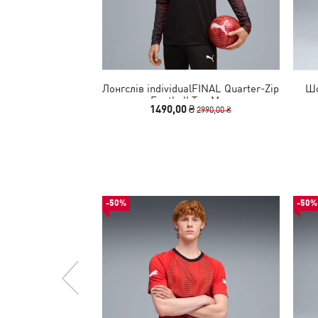
Лонгслів individualFINAL Quarter-Zip
Шо
Football Top Men
1490,00 ₴
2990,00 ₴
-50%
-50%