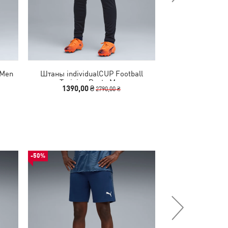
 Men
Штаны individualCUP Football
Штаны Evostrip
Training Pants Men
1390,00 ₴
1640,00
2790,00 ₴
-50%
-50%