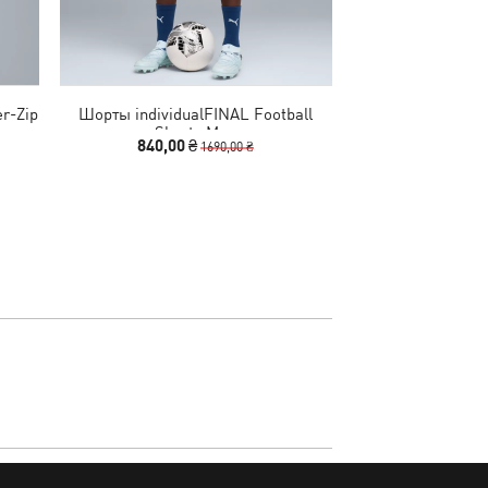
er-Zip
Шорты individualFINAL Football
Футболка Posteri
Shorts Men
M
840,00 ₴
690,00 
1690,00 ₴