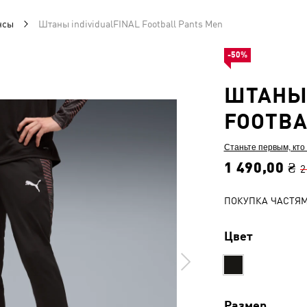
нсы
Штаны individualFINAL Football Pants Men
-50%
ШТАНЫ 
FOOTBA
Станьте первым, кто
1 490,00 ₴
2
ПОКУПКА ЧАСТЯ
Цвет
Размер