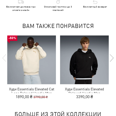
Бесплатная доставка при
Оплачивай частями до 3
Бесплатный возврат
оплате онлайн
платежей
ВАМ ТАКЖЕ ПОНРАВИТСЯ
-50%
Худи Essentials Elevated Cat
Худи Essentials Elevated
Logo Relaxed Hoodie Men
Relaxed Hoodie Men
1890,00 ₴
3390,00 ₴
3790,00 ₴
БОЛЬШЕ ИЗ ЭТОЙ КОЛЛЕКЦИИ