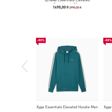
Sweatpants Men
1490,00 ₴
2990,00 ₴
-50%
-50%
Худи Essentials Elevated Hoodie Men
Худи