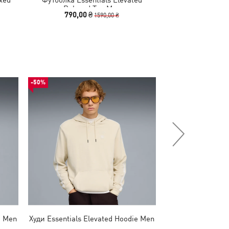
Relaxed Tee Men
Relaxed
790,00 ₴
790,00 
1590,00 ₴
-50%
НОВИНКА
e Men
Худи Essentials Elevated Hoodie Men
Худи Essentials E