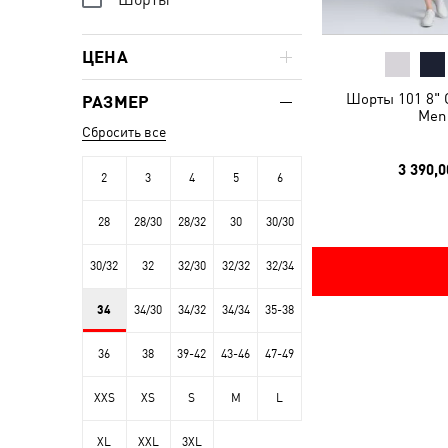
ЦЕНА
Шорты 101 8" G
РАЗМЕР
Men
Сбросить все
3 390,0
2
3
4
5
6
28
28/30
28/32
30
30/30
30/32
32
32/30
32/32
32/34
34
34/30
34/32
34/34
35-38
36
38
39-42
43-46
47-49
XXS
XS
S
M
L
XL
XXL
3XL