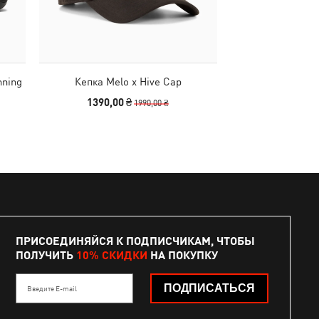
nning
Кепка Melo x Hive Cap
Сумка PUMA 1976 
Gri
1390,00 ₴
2790
1990,00 ₴
ПРИСОЕДИНЯЙСЯ К ПОДПИСЧИКАМ, ЧТОБЫ
ПОЛУЧИТЬ
10% СКИДКИ
НА ПОКУПКУ
ПОДПИСАТЬСЯ
Введите E-mail