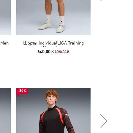
s Men
Шорты IndividualLIGA Training
Шорты INDIVIDUA
Shorts Men
Shor
640,00 ₴
790,00 
1290,00 ₴
-50%
-50%