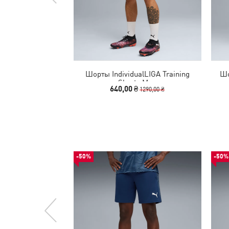
Шорты IndividualLIGA Training
Шо
Shorts Men
640,00 ₴
1290,00 ₴
-50%
-50%