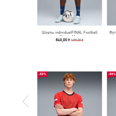
Шорты individualFINAL Football
Фут
Shorts Men
840,00 ₴
1690,00 ₴
-50%
-50%