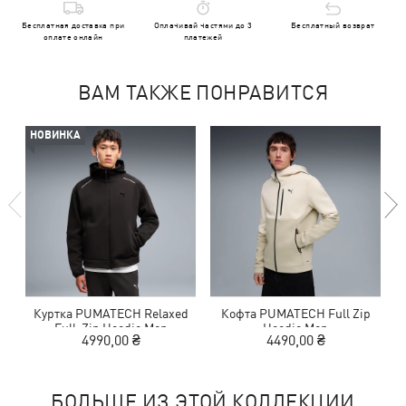
Бесплатная доставка при
Оплачивай частями до 3
Бесплатный возврат
оплате онлайн
платежей
ВАМ ТАКЖЕ ПОНРАВИТСЯ
НОВИНКА
Куртка PUMATECH Relaxed
Кофта PUMATECH Full Zip
Full-Zip Hoodie Men
Hoodie Men
4990,00 ₴
4490,00 ₴
БОЛЬШЕ ИЗ ЭТОЙ КОЛЛЕКЦИИ