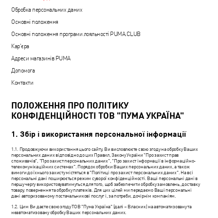
Обробка персональних даних
Основні положення
Основні положення програми лояльності PUMA.CLUB
Кар'єра
Адреси магазинів PUMA
Допомога
Контакти
ПОЛОЖЕННЯ ПРО ПОЛІТИКУ
КОНФІДЕНЦІЙНОСТІ ТОВ "ПУМА УКРАЇНА"
1. Збір і використання персональної інформації
1.1. Продовжуючи використання цього сайту, Ви висловлюєте свою згоду на обробку Ваших
персональних даних відповідно до цих Правил, Закону України "Про захист прав
споживачів", "Про захист персональних даних", "Про захист інформації в інформаційно-
телекомунікаційних системах". Порядок обробки Ваших персональних даних, а також
вимоги до їхнього захисту містяться в "Політиці про захист персональних даних". На всі
персональні дані поширюється режим суворої конфіденційності. Ваші персональні дані в
першу чергу використовуватимуться для того, щоб забезпечити обробку замовлень, доставку
товару, повернення та обробку платежів. Для цих цілей ми передаємо Ваші персональні
дані авторизованому постачальникові послуг і, за потреби, дочірнім компаніям.
1.2. Цим Ви даєте свою згоду ТОВ "Пума Україна" (далі – Власник) на автоматизовану та
неавтоматизовану обробку Ваших персональних даних.