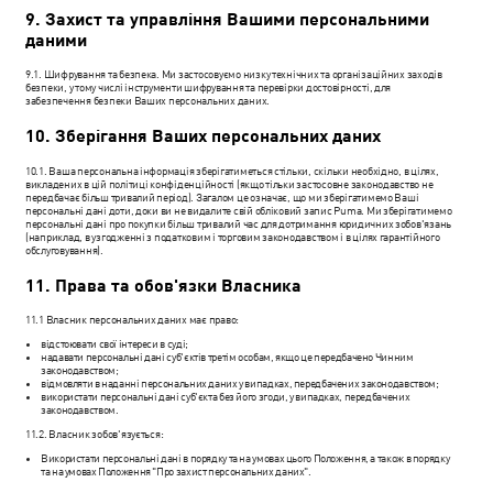
9. Захист та управління Вашими персональними
даними
9.1. Шифрування та безпека. Ми застосовуємо низку технічних та організаційних заходів
безпеки, у тому числі інструменти шифрування та перевірки достовірності, для
забезпечення безпеки Ваших персональних даних.
10. Зберігання Ваших персональних даних
10.1. Ваша персональна інформація зберігатиметься стільки, скільки необхідно, в цілях,
викладених в цій політиці конфіденційності (якщо тільки застосовне законодавство не
передбачає більш тривалий період). Загалом це означає, що ми зберігатимемо Ваші
персональні дані доти, доки ви не видалите свій обліковий запис Puma. Ми зберігатимемо
персональні дані про покупки більш тривалий час для дотримання юридичних зобов'язань
(наприклад, в узгодженні з податковим і торговим законодавством і в цілях гарантійного
обслуговування).
11. Права та обов'язки Власника
11.1 Власник персональних даних має право:
відстоювати свої інтереси в суді;
надавати персональні дані суб'єктів третім особам, якщо це передбачено Чинним
законодавством;
відмовляти в наданні персональних даних у випадках, передбачених законодавством;
використати персональні дані суб'єкта без його згоди, у випадках, передбачених
законодавством.
11.2. Власник зобов'язується:
Використати персональні дані в порядку та на умовах цього Положення, а також в порядку
та на умовах Положення "Про захист персональних даних".