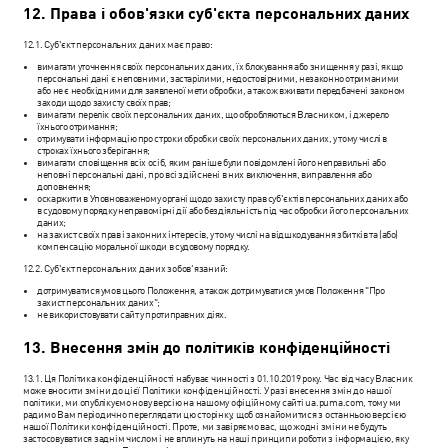
12. Права і обов'язки суб'єкта персональних даних
12.1. Суб'єкт персональних даних має право:
вимагати уточнення своїх персональних даних, їх блокування або знищення у разі, якщо
персональні дані є неповними, застарілими, недостовірними, незаконно отриманими
або не є необхідними для заявленої мети обробки, а також вживати передбачені законом
заходи щодо захисту своїх прав;
вимагати перелік своїх персональних даних, що обробляються Власником, і джерело
їхнього отримання;
отримувати інформацію про строки обробки своїх персональних даних, у тому числі в
строках їхнього зберігання;
вимагати сповіщення всіх осіб, яким раніше були повідомлені його неправильні або
неповні персональні дані, про всі здійснені в них виключення, виправлення або
доповнення;
оскаржити в Уповноваженому органі щодо захисту прав суб'єктів персональних даних або
в судовому порядку неправомірні дії або бездіяльність під час обробки його персональних
даних;
на захист своїх прав і законних інтересів, у тому числі на відшкодування збитків та (або)
компенсацію моральної шкоди в судовому порядку.
12.2. Суб'єкт персональних даних зобов'язаний:
дотримуватися умов цього Положення, а також дотримуватися умов Положення "Про
захист персональних даних";
не використовувати сайт у протиправних діях.
13. Внесення змін до політиків конфіденційності
13.1. Ця Політика конфіденційності набуває чинності з 01.10.2019 року. Час від часу Власник
може вносити зміни до цієї Політики конфіденційності. У разі внесення змін до нашої
політики, ми опублікуємо нову версію на нашому офіційному сайті ua.puma.com, тому ми
радимо Вам періодично переглядати цю сторінку, щоб ознайомитися з останньою версією
нашої Політики конфіденційності. Проте, ми завіряємо вас, що жодні зміни не будуть
застосовуватися заднім числом і не вплинуть на наші принципи роботи з інформацією, яку