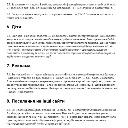
5.7. За запитом ми надамо Вам більш детальну інформацію про основних третіх осіб, яких
ми залучаємо для надання наших послуг, наприклад, їхні імена та місце розташування.
5.8. Порядок подання запиту та його форма визначена п.п. 15 -16 Положення про захист
персональних даних.
6. Діти
6.1. Відповідно до законодавства ми не дозволяємо дітям реєструватися на наших Сайтах,
якщо на них поширюється вікове обмеження країни проживання. Реєструючись на Сайті
або використовуючи Сайт у будь-який спосіб, користувач заявляє та гарантує, що має право,
повноваження та можливості здійснювати юридично значимі дії (від свого імені або від
імені особи, яку представляє). Фактом реєстрації користувач підтверджує, що досяг
повноліття, а у випадку якщо він не досяг повноліття, отримав згоду батьків або опікуна на
здійснення юридично значимих дій.
7. Реклама
7.1. Ви можете бачити персоніфіковану рекламу Власника в мережі Інтернет, яка базується
на Ваших інтересах, які були зазначені на сайті ua.puma.com. Ці дані дають можливість
Власникові налаштовувати звернення до користувача через різні демографічні, контекстні
засоби та засоби персоналізації. Власник використовує цю інформацію, щоб відображати
рекламу, яка може Вас зацікавити. Цей процес також допомагає Власникові оцінювати свої
маркетингові зусилля.
8. Посилання на інші сайти
8.1. Ми можемо розміщувати посилання на сайти, які не обслуговуються Власником. Якщо
Ви відвідуєте сайти за такими посиланнями, Вам необхідно переглянути їхні умови
конфіденційності та інші принципи роботи. Ми не несемо відповідальності за політику та
практику інших компаній, і будь-яка інформація, яку Ви надаєте таким компаніям,
підпорядковується їхній політиці конфіденційності.