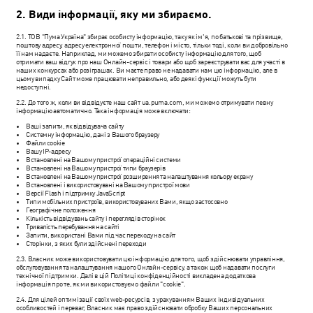
2. Види інформації, яку ми збираємо.
2.1. ТОВ "Пума Україна" збирає особисту інформацію, таку як ім'я, по батькові та прізвище,
поштову адресу, адресу електронної пошти, телефон і місто, тільки тоді, коли ви добровільно
її нам надаєте. Наприклад, ми можемо збирати особисту інформацію для того, щоб
отримати ваш відгук про наш Онлайн-сервіс і товари або щоб зареєструвати вас для участі в
наших конкурсах або розіграшах. Ви маєте право не надавати нам цю інформацію, але в
цьому випадку Сайт може працювати неправильно, або деякі функції можуть бути
недоступні.
2.2. До того ж, коли ви відвідуєте наш сайт ua.puma.com, ми можемо отримувати певну
інформацію автоматично. Така інформація може включати:
Ваші запити, як відвідувача сайту
Системну інформацію, дані з Вашого браузеру
Файли cookie
Вашу IP-адресу
Встановлені на Вашому пристрої операційні системи
Встановлені на Вашому пристрої типи браузерів
Встановлені на Вашому пристрої розширення та налаштування кольору екрану
Встановлені і використовувані на Вашому пристрої мови
Версії Flash і підтримку JavaScript
Типи мобільних пристроїв, використовуваних Вами, якщо застосовно
Географічне положення
Кількість відвідувань сайту і переглядів сторінок
Тривалість перебування на сайті
Запити, використані Вами під час переходу на сайт
Сторінки, з яких були здійснені переходи
2.3. Власник може використовувати цю інформацію для того, щоб здійснювати управління,
обслуговування та налаштування нашого Онлайн-сервісу, а також щоб надавати послуги
технічної підтримки. Далі в цій Політиці конфіденційності викладена додаткова
інформація про те, як ми використовуємо файли "cookie".
2.4. Для цілей оптимізації своїх web-ресурсів, з урахуванням Ваших індивідуальних
особливостей і переваг, Власник має право здійснювати обробку Ваших персональних