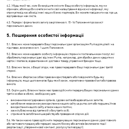
4.2. У будь-який час, коли Ви вирішите змінити Вашу особисту інформацію, яку ми
отримали, або якщо Ви хочете змінити свої налаштування відносно інформації, яку
отримуєте від нас або від імені наших бізнес-партнерів, Ви можете повідомити нас про це,
відправивши нам листа.
4.3. Порядок і форма такого запиту закріплена в п. 15 -16 Положення про захист
персональних даних.
5. Поширення особистої інформації
5.1. Власник може передавати Ваші персональні дані організаціям Puma для цілей і на
підставах, визначених в п. 1 цього Положення.
5.2. Власник може надавати особисту інформацію стороннім постачальникам послуг, які
обробляють персональні дані від імені Puma, наприклад, для обробки даних кредитних
карток і платежів, відвантаження і доставки товару, управління брендом тощо.
5.3. Власник також, з Вашої згоди, має право передавати Ваші персональні дані третій
стороні.
5.4. Власник зберігає за собою право використовувати або повідомляти будь-яку
інформацію, якщо цього вимагає будь-який закон, нормативно-правовий акт або правова
вимога.
5.5. Окрім цього, Власник також має право здійснити передачу Ваших персональних даних
третім особам в обсязі, необхідному для:
виконання вимог державних органів, судових актів або адвокатських запитів;
запобігання незаконному використанню нашого сайту ua.puma.com або порушень Умов
використання нашого сайту, а також наших політик;
захисту Власника від претензій з боку третіх осіб;
сприяння та запобігання шахрайству або проведення слідчих дій.
5.6. Ми також маємо право здійснити передачу ваших персональних даних у разі повного
або часткового продажу або передачі нашого бізнесу або активів (включаючи події
реорганізації, утворення нової компанії, розпуску та ліквідації).