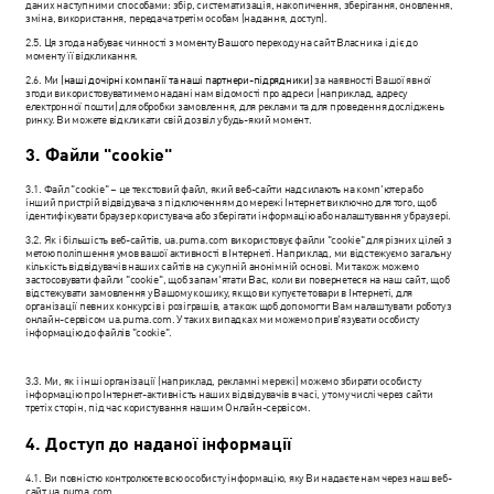
даних наступними способами: збір, систематизація, накопичення, зберігання, оновлення,
зміна, використання, передача третім особам (надання, доступ).
2.5. Ця згода набуває чинності з моменту Вашого переходу на сайт Власника і діє до
моменту її відкликання.
2.6. Ми
(наші дочірні компанії та наші партнери-підрядники)
за наявності Вашої явної
згоди використовуватимемо надані нам відомості про адреси (наприклад, адресу
електронної пошти) для обробки замовлення, для реклами та для проведення досліджень
ринку. Ви можете відкликати свій дозвіл у будь-який момент.
3. Файли "cookie"
3.1. Файл "cookie" – це текстовий файл, який веб-сайти надсилають на комп'ютер або
інший пристрій відвідувача з підключенням до мережі Інтернет виключно для того, щоб
ідентифікувати браузер користувача або зберігати інформацію або налаштування у браузері.
3.2. Як і більшість веб-сайтів, ua.puma.com використовує файли "cookie" для різних цілей з
метою поліпшення умов вашої активності в Інтернеті. Наприклад, ми відстежуємо загальну
кількість відвідувачів наших сайтів на сукупній анонімній основі. Ми також можемо
застосовувати файли "cookie", щоб запам'ятати Вас, коли ви повернетеся на наш сайт, щоб
відстежувати замовлення у Вашому кошику, якщо ви купуєте товари в Інтернеті, для
організації певних конкурсів і розіграшів, а також щоб допомогти Вам налаштувати роботу з
онлайн-сервісом ua.puma.com. У таких випадках ми можемо прив'язувати особисту
інформацію до файлів "cookie".
3.3. Ми, як і інші організації (наприклад, рекламні мережі) можемо збирати особисту
інформацію про Інтернет-активність наших відвідувачів в часі, у тому числі через сайти
третіх сторін, під час користування нашим Онлайн-сервісом.
4. Доступ до наданої інформації
4.1. Ви повністю контролюєте всю особисту інформацію, яку Ви надаєте нам через наш веб-
сайт ua.puma.com.