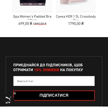
Бра Women's Padded Bra
Сумка HER 1.5L Crossbody
Кед
1 Pack
Bag
Sue
699,00 ₴
1790,00 ₴
1890,00 ₴
ПРИЄДНАЙСЯ ДО ПІДПИСНИКІВ, ЩОБ
ОТРИМАТИ
10% ЗНИЖКИ
НА ПОКУПКУ
Введіть E-mail
ПІДПИСАТИСЯ