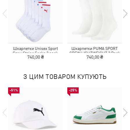
Шкарпетки Unisex Sport
Шкарпетки PUMA SPORT
Crew Stripe Socks 3 pack
CREW LIGHTWEIGHT 3 Pack
H
740,00 ₴
740,00 ₴
З ЦИМ ТОВАРОМ КУПУЮТЬ
-51%
-25%