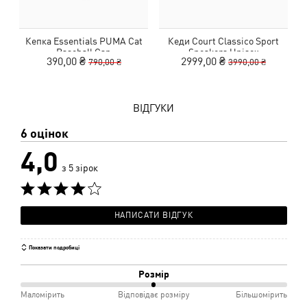
Кепка Essentials PUMA Cat
Кеди Court Classico Sport
К
Baseball Cap
Sneakers Unisex
390,00 ₴
2999,00 ₴
790,00 ₴
3990,00 ₴
ВІДГУКИ
6 оцінок
4,0
з 5 зірок
НАПИСАТИ ВІДГУК
Показати подробиці
Розмір
50%
Маломірить
Відповідає розміру
Більшомірить