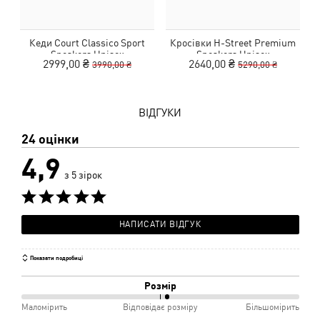
Кеди Court Classico Sport
Кросівки H-Street Premium
Sneakers Unisex
Sneakers Unisex
2999,00 ₴
2640,00 ₴
3990,00 ₴
5290,00 ₴
ВІДГУКИ
24 оцінки
4,9
з 5 зірок
НАПИСАТИ ВІДГУК
Показати подробиці
Розмір
53%
Маломірить
Відповідає розміру
Більшомірить