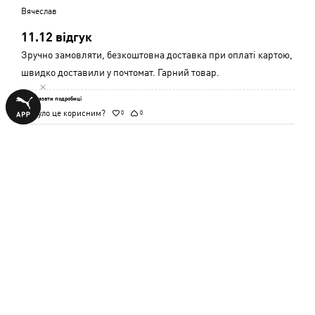
5
Вячеслав
з
11.12 відгук
5
Зручно замовляти, безкоштовна доставка при оплаті картою,
швидко доставили у почтомат. Гарний товар.
Показати подробиці
Чи було це корисним?
0
0
Оцінено
11 груд. 2025 р.
5
Вячеслав
з
Гарні носки
5
Гарні носки, приємний матеріал, комфортні, дуже швидка
доставка.
Показати подробиці
Чи було це корисним?
0
0
Оцінено
4 груд. 2025 р.