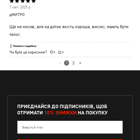
Оцінено
7 квіт. 2025 р.
5
дМИТРО
з
5
Ще не носив, але на дотик якість хороша, високі, мають бути
теплі.
Показати подробиці
Чи було це корисним?
0
0
1
2
ПРИЄДНАЙСЯ ДО ПІДПИСНИКІВ, ЩОБ
ОТРИМАТИ
10% ЗНИЖКИ
НА ПОКУПКУ
Введіть E-mail