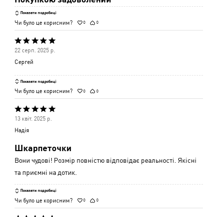
Показати подробиці
Чи було це корисним?
0
0
Оцінено
22 серп. 2025 р.
5
Сергей
з
5
Показати подробиці
Чи було це корисним?
0
0
Оцінено
13 квіт. 2025 р.
5
Надія
з
Шкарпеточки
5
Вони чудові! Розмір повністю відповідає реальності. Якісні
та приємні на дотик.
Показати подробиці
Чи було це корисним?
0
0