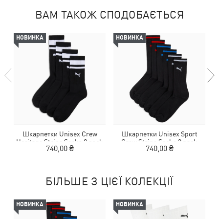
ВАМ ТАКОЖ СПОДОБАЄТЬСЯ
НОВИНКА
НОВИНКА
Шкарпетки Unisex Crew
Шкарпетки Unisex Sport
Heritage Stripe Socks 2 pack
Crew Stripe Socks 3 pack
740,00 ₴
740,00 ₴
БІЛЬШЕ З ЦІЄЇ КОЛЕКЦІЇ
НОВИНКА
НОВИНКА