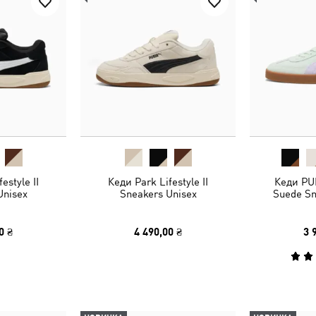
estyle II
Кеди Park Lifestyle II
Кеди PUM
Unisex
Sneakers Unisex
Suede Sn
0 ₴
4 490,00 ₴
3 