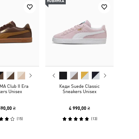
НОВИНКА
A Club II Era
Кеди Suede Classic
ers Unisex
Sneakers Unisex
590,00 ₴
4 990,00 ₴
(
15
)
(
13
)