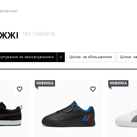
Запоріжжі
ІЖЖІ
189
ТОВАРІВ
ортування за замовчуванням
Ціною: за збільшенням
Ціною: з
НОВИНКА
НОВИНКА