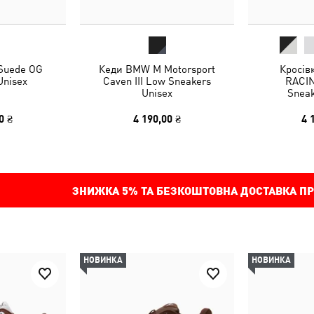
 Suede OG
Кеди BMW M Motorsport
Кросів
Unisex
Caven III Low Sneakers
RACIN
Unisex
Sneak
0 ₴
4 190,00 ₴
4 
ЗНИЖКА
5%
ТА БЕЗКОШТОВНА ДОСТАВКА ПР
НОВИНКА
НОВИНКА