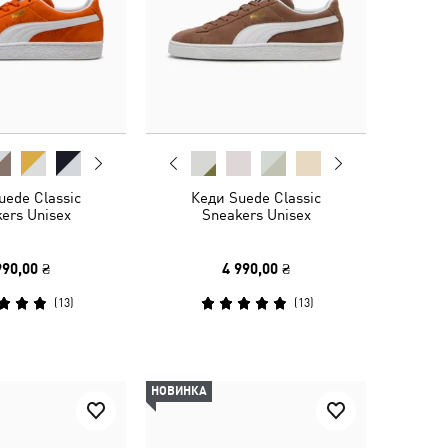
uede Classic
Кеди Suede Classic
ers Unisex
Sneakers Unisex
990,00 ₴
4 990,00 ₴
(
13
)
(
13
)
НОВИНКА