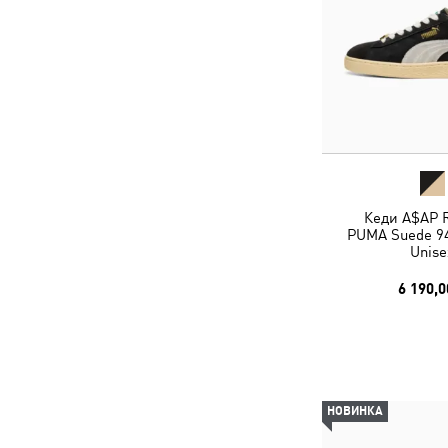
Кеди A$AP 
PUMA Suede 94
Unise
6 190,0
НОВИНКА