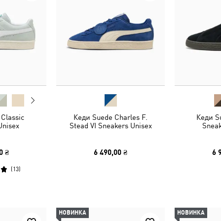
Classic
Кеди Suede Charles F.
Кеди S
Unisex
Stead VI Sneakers Unisex
Sneak
0 ₴
6 490,00 ₴
6 
(
13
)
НОВИНКА
НОВИНКА