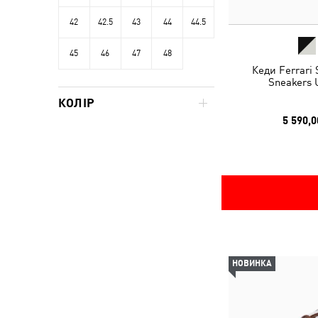
42
42.5
43
44
44.5
45
46
47
48
Кеди Ferrari
Sneakers 
КОЛІР
5 590,0
НОВИНКА