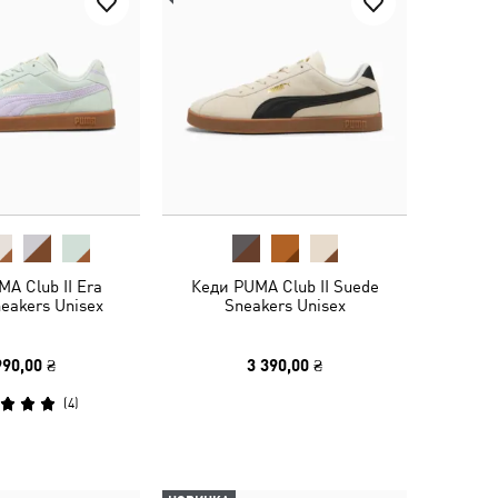
A Club II Era
Кеди PUMA Club II Suede
eakers Unisex
Sneakers Unisex
990,00 ₴
3 390,00 ₴
(
4
)