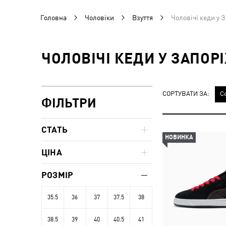
Головна
Чоловіки
Взуття
Чоловічі кеди у 
ЧОЛОВІЧІ КЕДИ У ЗАПОР
СОРТУВАТИ ЗА:
С
ФІЛЬТРИ
СТАТЬ
НОВИНКА
ЦІНА
РОЗМІР
35.5
36
37
37.5
38
38.5
39
40
40.5
41