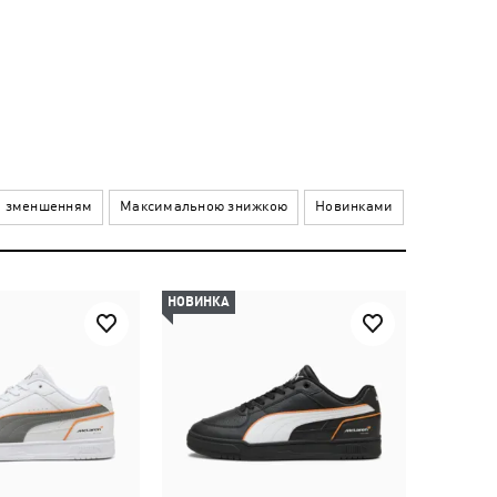
а зменшенням
Максимальною знижкою
Новинками
НОВИНКА