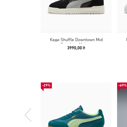
Кеди Shuffle Downtown Mid
Sneakers Unisex
3990,00 ₴
-29%
-69%