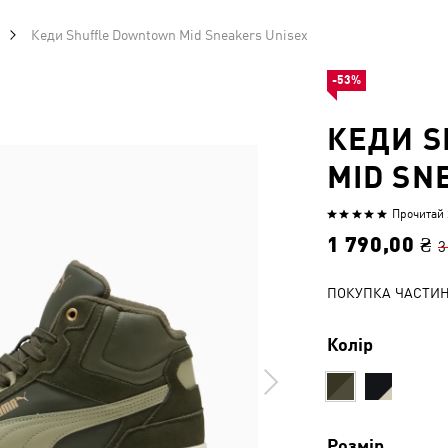
Кеди Shuffle Downtown Mid Sneakers Unisex
-53%
КЕДИ 
MID SN
Прочитай 2
Оцінено
5
1 790,00 ₴
3
з
5
ПОКУПКА ЧАСТИ
Колір
Розмір