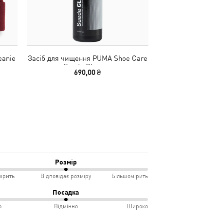
eanie
Засіб для чищення PUMA Shoe Care
Кросівки King Ind
Suede Cleaner
Un
690,00 ₴
4190,00
Розмір
ірить
Відповідає розміру
Більшомірить
Посадка
о
Відмінно
Широко
мірить