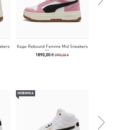
akers
Кеди Rebound Femme Mid Sneakers
Кеди Shuffle
Women
Sneake
1890,00 ₴
1390,00
3990,00 ₴
НОВИНКА
НОВИНКА