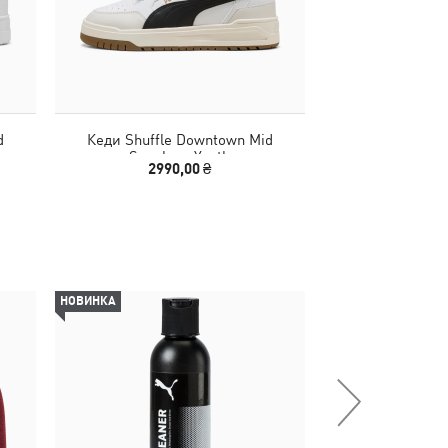
d
Кеди Shuffle Downtown Mid
Кеди Shuffle
Sneakers Youth
Sneake
2990,00 ₴
2990
НОВИНКА
-30%