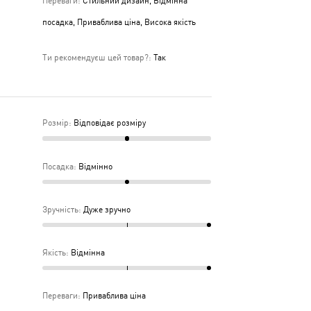
Переваги
:
Стильний дизайн, Відмінна
посадка, Приваблива ціна, Висока якість
Ти рекомендуєш цей товар?
:
Так
Розмір
:
Відповідає розміру
Посадка
:
Відмінно
Зручність
:
Дуже зручно
Якість
:
Відмінна
Переваги
:
Приваблива ціна