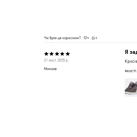
Чи було це корисним?
0
0
Я за
Оцінено
21 лист. 2025 р.
Кросі
5
Микола
якості
з
5