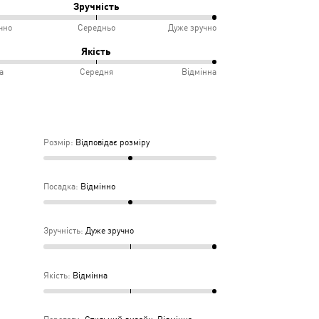
Зручність
чно
Середньо
Дуже зручно
овідає
ко
%
Якість
іру
а
Середня
Відмінна
інно
учно
%
дньо
ка
Розмір
:
Відповідає розміру
дня
Посадка
:
Відмінно
Зручність
:
Дуже зручно
Якість
:
Відмінна