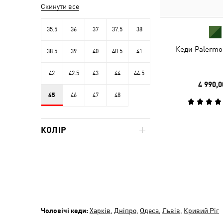
Скинути все
35.5
36
37
37.5
38
Кеди Palermo
38.5
39
40
40.5
41
42
42.5
43
44
44.5
4 990,0
45
46
47
48
КОЛІР
Чоловічі кеди:
Харків
,
Дніпро
,
Одеса
,
Львів
,
Кривий Ріг