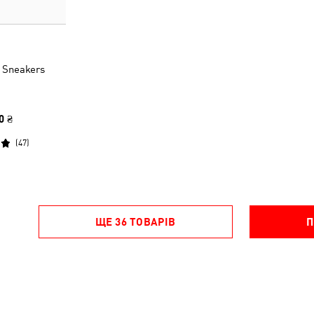
 Sneakers
0 ₴
(
47
)
ЩЕ 36 ТОВАРІВ
П