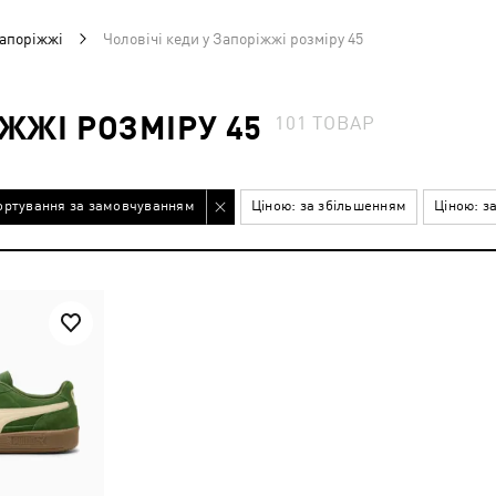
Запоріжжі
Чоловічі кеди у Запоріжжі розміру 45
ІЖЖІ РОЗМІРУ 45
101
ТОВАР
ортування за замовчуванням
Ціною: за збільшенням
Ціною: з