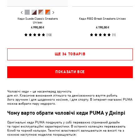
Кеди Suede Classic Sneakers
Кеди RBD Break Sneakers Unisex
Unisex
4 990,00 ₴
4 190,00 ₴
(
13
)
(
1
)
ЩЕ 36 ТОВАРІВ
ПОКАЗАТИ ВСЕ
Чоловічі кеди – це насамперед зручність
для ніг. Класичне виконання літнього та демісезонного взуття робить
його зручним і для щоденного носіння, і для спорту. В інтернет-магазині PUMA
можна вибрати пару недорого.
Чому варто обрати чоловічі кеди PUMA у Дніпрі
Оригінальні кеди PUMA поєднують у собі переважно стриманий дизайн
та гарні експлуатаційні характеристики. В останніх колекціях переважають
білий та чорний кольори. Технічні властивості залишаються на висоті та з
кожною наступною моделлю покращуються: