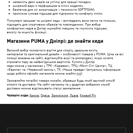
наявність двох шарів на устілці для кращої посадки;
шкіряний верх з перфорацією в літніх моделях;
безпечна для ніг амортизація – технологія SOFTFOAM;
проміжна гумова підошва для підтримки та комфорту стопи.
Популярні замшеві та шкіряні кеди – виглядають вони легко та стильно,
підходять для спортивних образів та повсякденних. При вибор
комфортних кедів в Дніпрі оцінюйте товщину та гнучкість підошви,
висоту та міцність фіксації.
Магазини PUMA у Дніпрі: де знайти кеди
Великий вибір чоловічого взуття для спорту, ідеальна якість
матеріалів та оригінальний дизайн – особливості товарів у PUMA. Ціна на всі
позиції вказана на сайті, відстежуйте акції та розпродажі, якщо хочете
отримати пару за найвигіднішою вартістю. Купити у Дніпрі
кеди можна у магазинах у ТРК «Караван», ТРЦ «Мост-Сіті Центр», ТЦ
«Європа» та «Червоний камінь», ТК «Наша правда» (актуальну інформацію
щодо роботи офлайн магазинів можна знайти
тут
).
Замовляйте потрібні товари онлайн, обравши будь-який зручний спосіб
оплати та доставки. На сайті магазину та у додатках вибраних служб
доставки можна відстежувати статус замовлення.
Чоловічі кеди:
Харків
,
Одеса
,
Запоріжжя
,
Львів
,
Кривий Ріг