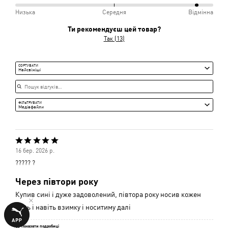
Незручно
93%
Низька
Середня
Відмінна
і
між
Ти рекомендуєш цей товар?
Середньо
Низька
Так (13)
і
Середня
СОРТУВАТИ
Найсвіжіші
Пошук відгуків
ФІЛЬТРУВАТИ
Медіафайли
Оцінено
16 бер. 2026 р.
5
????? ?
з
Через півтори року
5
Купив сині і дуже задоволений, півтора року носив кожен
день і навіть взимку і носитиму далі
Показати подробиці