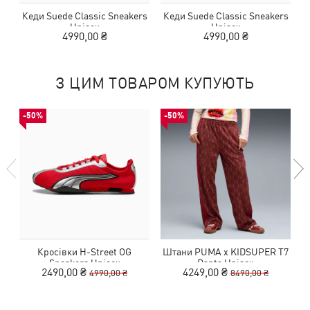
Кеди Suede Classic Sneakers
Кеди Suede Classic Sneakers
К
Unisex
Unisex
4990,00 ₴
4990,00 ₴
З ЦИМ ТОВАРОМ КУПУЮТЬ
-50%
-50%
Кросівки H-Street OG
Штани PUMA x KIDSUPER T7
Sneakers Unisex
Pants Unisex
2490,00 ₴
4249,00 ₴
4990,00 ₴
8490,00 ₴