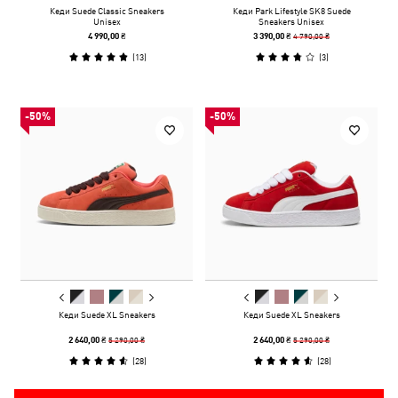
Кеди Suede Classic Sneakers
Кеди Park Lifestyle SK8 Suede
Unisex
Sneakers Unisex
4 790,00 ₴
4 990,00 ₴
3 390,00 ₴
(
13
)
(
3
)
-50%
-50%
Кеди Suede XL Sneakers
Кеди Suede XL Sneakers
5 290,00 ₴
5 290,00 ₴
2 640,00 ₴
2 640,00 ₴
(
28
)
(
28
)