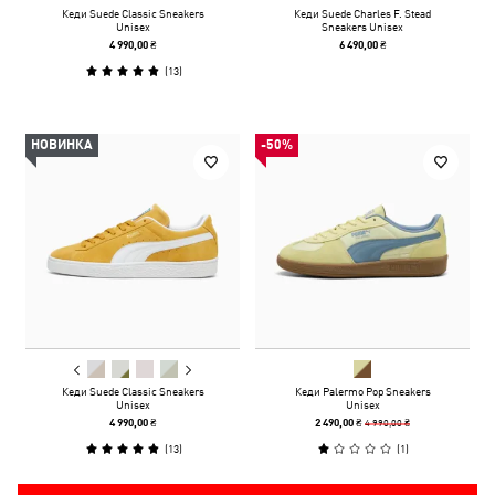
Кеди Suede Classic Sneakers
Кеди Suede Charles F. Stead
Unisex
Sneakers Unisex
4 990,00 ₴
6 490,00 ₴
(
13
)
НОВИНКА
-50%
Кеди Suede Classic Sneakers
Кеди Palermo Pop Sneakers
Unisex
Unisex
4 990,00 ₴
4 990,00 ₴
2 490,00 ₴
(
13
)
(
1
)