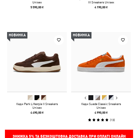
Unisex
III Sneakers Unisex
5 590,00 ₴
4 190,00 ₴
НОВИНКА
НОВИНКА
Кеди Park Lifestyle II Sneakers
Кеди Suede Classic Sneakers
Unisex
Unisex
4 490,00 ₴
4 990,00 ₴
(
13
)
ЗНИЖКА
5%
ТА БЕЗКОШТОВНА ДОСТАВКА ПРИ ОПЛАТІ ОНЛАЙН