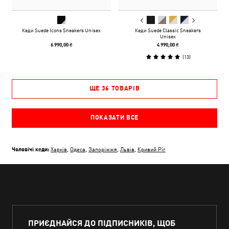
Кеди Suede Icons Sneakers Unisex
Кеди Suede Classic Sneakers
Unisex
6 990,00 ₴
4 990,00 ₴
(
13
)
ЩЕ 36 ТОВАРІВ
ПОКАЗАТИ ВСЕ
Чоловічі кеди:
Харків
,
Одеса
,
Запоріжжя
,
Львів
,
Кривий Ріг
ПРИЄДНАЙСЯ ДО ПІДПИСНИКІВ, ЩОБ