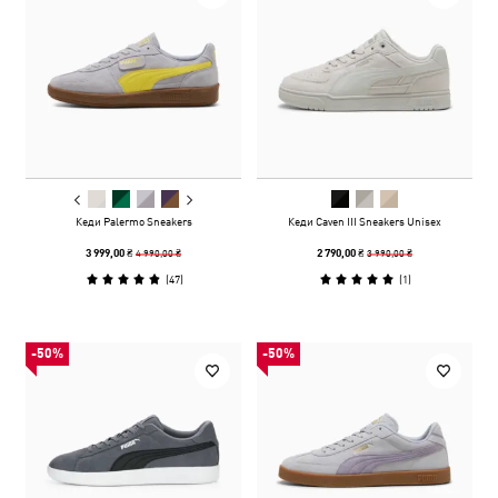
Кеди Palermo Sneakers
Кеди Caven III Sneakers Unisex
4 990,00 ₴
3 990,00 ₴
3 999,00 ₴
2 790,00 ₴
(
47
)
(
1
)
-50%
-50%