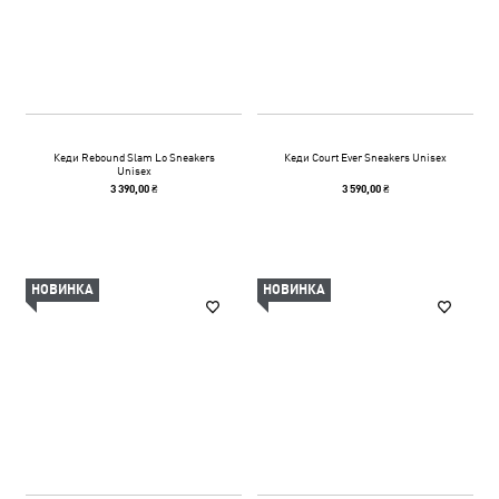
Кеди Rebound Slam Lo Sneakers
Кеди Court Ever Sneakers Unisex
Unisex
3 390,00 ₴
3 590,00 ₴
НОВИНКА
НОВИНКА