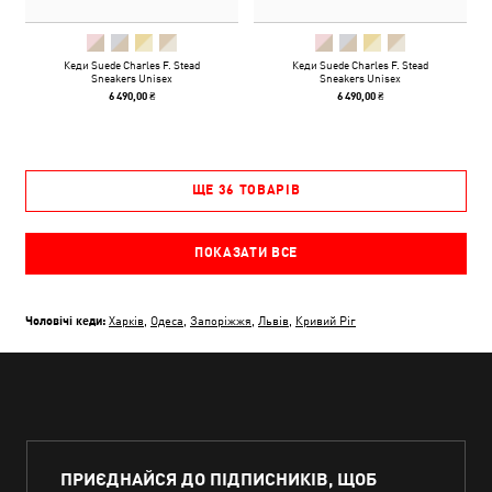
Кеди Suede Charles F. Stead
Кеди Suede Charles F. Stead
Sneakers Unisex
Sneakers Unisex
6 490,00 ₴
6 490,00 ₴
ЩЕ 36 ТОВАРІВ
ПОКАЗАТИ ВСЕ
Чоловічі кеди:
Харків
,
Одеса
,
Запоріжжя
,
Львів
,
Кривий Ріг
ПРИЄДНАЙСЯ ДО ПІДПИСНИКІВ, ЩОБ