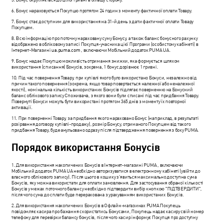
6. Бонус нараховується Покупцю протягом 24 годин з моменту фактичної оплати Товару.
7. Бонус стає доступним для використання на 31-й день з дати фактичної оплати Товару
Покупцем.
8. Всю інформацію про поточну нараховану суму Бонусу, а також баланс бонусного рахунку
відображено в обліковому записі Покупця-учасника цієї Програми (особистому кабінеті) в
Інтернет-Магазині
ua.puma.com
, включаючи Мобільний додаток PUMA UA.
9. Бонус надає Покупцю можливість отримання знижки, яка формується шляхом
використання (списання) Бонусів, зокрема, 1 бонус дорівнює 1 гривні.
10. Під час повернення Товару, при купівлі якого було використано Бонуси, незалежно від
причин такого повернення (зокрема, якщо товар повертається належної або неналежної
якості), номінальна кількість використаних Бонусів підлягає поверненню на Бонусний
баланс облікового запису Споживача, з якого вони були списані під час придбання Товару.
Повернуті Бонуси можуть бути використані протягом 365 днів з моменту їх повторної
активації.
11. При поверненні Товару, за придбання якого нараховано Бонус (наприклад, в результаті
розірвання договору купівлі-продажу), розмір Бонусу, отриманого Покупцем від такого
придбання Товару, буде анульовано одразу після підтвердження повернення з боку PUMA.
Порядок використання Бонусів
1. Для використання накопичених Бонусів в Інтернет-магазині PUMA , включаючи
Мобільний додаток PUMA UA необхідно авторизуватися в електронному кабінеті (увійти до
власного облікового запису). Після цього в кошику з’явиться максимально доступна сума
Бонусів, яку можна використати для оплати замовлення. Для застосування обраної кількості
Бонусів у межах поточного балансу необхідно підтвердити вибір кнопкою "ПІДТВЕРДИТИ",
після чого сума до сплати буде перерахована з урахуванням використаних Бонусів.
2. Для використання накопичених Бонусів в Офлайн-магазинах PUMA Покупець
повідомляє касира про бажання скористатись Бонусами, Покупець надає касиру свій номер
телефону для перевірки балансу бонусів, після чого касир інформує Покупця про доступну