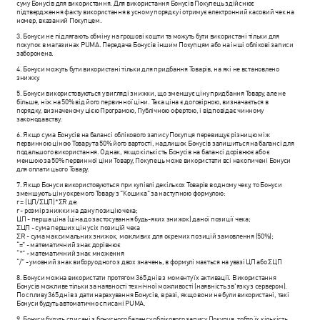
суму Бонусів для використання. Для використання Бонусів Покупець здійснює
підтвердження факту використання в усному порядку і отримує електронний касовий чек на
номер, вказаний Покупцем.
3. Бонуси не підлягають обміну на грошові кошти та можуть бути використані тільки для
покупок в магазинах PUMA. Передача Бонусів іншим Покупцям або на інші облікові записи
заборонена.
4. Бонуси можуть бути використані тільки для придбання Товарів, на які не встановлено
знижку.
5. Бонуси використовуються у вигляді знижки, що зменшує ціну придбання Товару, але не
більше, ніж на 50% від його первинної ціни. Така ціна є договірною, визначається в
порядку, визначеному цією Програмою, Публічною офертою, і відповідає чинному
законодавству.
6. Якщо сума Бонусів на балансі облікового запису Покупця перевищує різницю між
первинною ціною Товару та 50% його вартості, надлишок Бонусів залишиться на балансі для
подальшого використання. Однак, якщо кількість Бонусів на балансі дорівнює або є
меншою за 50% первинної ціни Товару, Покупець може використати всі накопичені Бонуси
для оплати цього Товару.
7. Якщо Бонуси використовуються при купівлі декількох Товарів в одному чеку, то Бонуси
зменшують ціну окремого Товару з "Кошика" за наступною формулою:
r = (ЦП/ΣЦП)*ΣR де:
r - розмір знижки на дану позицію чека;
ЦП - перша ціна (ціна до застосування будь-яких знижок) даної позиції чека;
ΣЦП - сума перших цін усіх позицій чека
ΣR - сума максимальних знижок, можливих для окремих позицій замовлення (50%);
“=” - математичний знак дорівнює
“*” - математичний знак множення
“/” - умовний знак вибору одного з двох значень, в формулі мається на увазі ЦП або ΣЦП
8. Бонуси можна використати протягом 365 днів з моменту їх активації. Використання
Бонусів можливе тільки за наявності технічної можливості (наявність зв'язку з сервером).
По спливу 365 днів з дати нарахування Бонусів, в разі, якщо вони не були використані, такі
Бонуси будуть автоматично списані PUMA.
9. Бонуси будуть списані з бонусного балансу облікового запису Покупця, тобто їх кількість