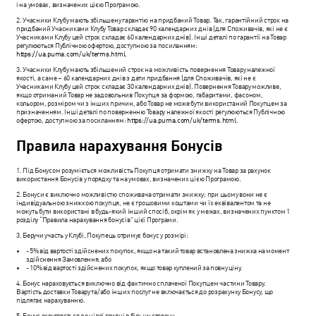
і на умовах, визначених цією Програмою.
2. Учасники Клубу мають збільшену гарантію на придбаний Товар. Так, гарантійний строк на
придбаний Учасниками Клубу Товар складає 90 календарних днів (для Споживачів, які не є
Учасниками Клубу цей строк складає 60 календарних днів). Інші деталі по гарантії на Товар
регулюються Публічною офертою, доступною за посиланням:
https://ua.puma.com/uk/terms.html
.
3. Учасники Клубу мають збільшений строк на можливість повернення Товару належної
якості, а саме – 60 календарних днів з дати придбання (для Споживачів, які не є
Учасниками Клубу цей строк складає 30 календарних днів). Повернення Товару можливе,
якщо отриманий Товар не задовольнив Покупця за формою, габаритами, фасоном,
кольором, розміром чи з інших причин, або Товар не може бути використаний Покупцем за
призначенням. Інші деталі по поверненню Товару належної якості регулюються Публічною
офертою, доступною за посиланням:
https://ua.puma.com/uk/terms.html
.
Правила нарахування Бонусів
1. Під Бонусом розуміється можливість Покупця отримати знижку на Товар за рахунок
використання Бонусів у порядку та на умовах, визначених цією Програмою.
2. Бонуси є виключно можливістю споживача отримати знижку; при цьому вони не є
індивідуальною знижкою покупця, не є грошовими коштами чи їх еквівалентом та не
можуть бути використані в будь-який інший спосіб, окрім як у межах, визначених пунктом 1
розділу “Правила нарахування бонусів” цієї Програми.
3. Беручи участь у Клубі, Покупець отримує бонус у розмірі:
- 5% від вартості здійснених покупок, якщо на такий товар встановлена знижка на момент
здійснення Замовлення, або
- 10% від вартості здійснених покупок, якщо товар куплений за повну ціну.
4. Бонус нараховується виключно від фактично сплаченої Покупцем частини Товару.
Вартість доставки Товару та/або інших послуг не включається до розрахунку Бонусу, що
підлягає нарахуванню.
5. Бонус округляється до цілої гривні в більшу сторону.