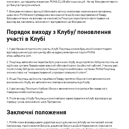
знижками, що надаються в рамках PUMA.CLUB або інших акцій. На час блокування термін
дії Бонусів призупиняється.
7. Блокування певних функцій облікового запису не впливає на виконання замовлень,
щодо яких PUMA вже підтверджено виконання та здійснено відправлення Товару.
Блокування також не впливає на можливість Покупця скористатися своїм правом на
відмову від замовлень, виконаних і відправлених до блокування.
Порядок виходу з Клубу/ поновлення
участі в Клубі
1. У разі бажання припинити участь у Клубі Покупець може в будь-який момент подати
відповідну вимогу до кол-центру або на адресу електронної пошти PUMA
shop.ua@puma.com
.
2. Покупець автоматично перестає бути учасником Клубу, якщо протягом 365 днів поспіль не
здійснює купівлю Товарів через власний обліковий запис (особистий кабінет). У такому разі
після спливу 365 днів з моменту останньої покупки в облікових системах PUMA Покупець
змінює статус на "незареєстрований у програмі лояльності клієнт".
3. Якщо Покупець здійснить придбання Товару протягом 30 днів після автоматичного
виключення з Клубу, він автоматично повторно включається до Клубу.
4. У разі виходу Покупця з Клубу всі Бонуси автоматично списуються без права на їх
повернення або компенсацію.
5. Після виходу з Клубу Покупець може повторно зареєструватися в Клубі відповідно до
порядку і умов, визначених цією Програмою.
Заключні положення
1. PUMA може впроваджувати додаткові акції для учасників Клубу на тимчасовій основі
(наприклад, примноження Бонусів, додаткові Бонуси до Дня Народження, отримання