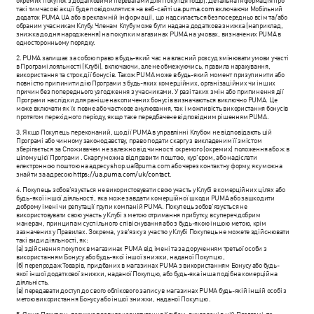
окремих покупок з додатковими перевагами для Покупця тощо). Детальна інформація про
такі тимчасові акції буде повідомлятися на веб-сайті
ua.puma.com
включаючи Мобільний
додаток PUMA UA або в рекламній інформації, що надсилається безпосередньо всім та/або
обраним учасникам Клубу. Членам Клубу може бути надана додаткова знижка (наприклад,
знижка до дня народження) на покупки магазинах PUMA на умовах, визначених PUMA в
односторонньому порядку.
2. PUMA залишає за собою право в будь-який час на власний розсуд змінювати умови участі
в Програмі лояльності (Клубі), включаючи, але не обмежуючись, правила нарахування,
використання та строк дії бонусів. Також PUMA може в будь-який момент призупинити або
повністю припинити дію Програми з будь-яких комерційних, організаційних чи інших
причин без попереднього узгодження з учасниками. У разі таких змін або припинення дії
Програми наслідки для раніше накопичених бонусів визначаються виключно PUMA. Це
може включати як їх повне або часткове анулювання, так і можливість використання бонусів
протягом перехідного періоду, якщо таке передбачене відповідним рішенням PUMA.
3. Якщо Покупець переконаний, що дії PUMA в управлінні Клубом не відповідають цій
Програмі або чинному законодавству, право подати скаргу з викладеним її змістом
зберігається за Споживачем не залежно від чинності окремого (окремих) положення або ж в
цілому цієї Програми . Скаргу можна відправити поштою, кур'єром, або надіслати
електронною поштою на адресу
shop.ua@puma.com
або через контактну форму, яку можна
знайти за адресою
https://ua.puma.com/uk/contact
.
4. Покупець зобов’язується не використовувати свою участь у Клубі в комерційних цілях або
будь-якої іншої діяльності, яка може завдати комерційної шкоди PUMA або зашкодити
доброму імені чи репутації групи компаній PUMA. Покупець зобов’язується не
використовувати свою участь у Клубі з метою отримання прибутку, всупереч добрим
манерам, принципам суспільного співіснування або з будь-якою іншою метою, крім
зазначених у Правилах. Зокрема, у зв'язку з участю у Клубі Покупець не можете здійснювати
такі види діяльності, як:
(a) здійснення покупок в магазинах PUMA від імені та за дорученням третьої особи з
використанням Бонусу або будь-якої іншої знижки, наданої Покупцю ,
(б) перепродаж Товарів, придбаних в магазинах PUMA з використанням Бонусу або будь-
якої іншої додаткової знижки, наданої Покупцю, або будь-яка інша подібна комерційна
діяльність,
(в) передавати доступ до свого облікового запису в магазинах PUMA будь-якій іншій особі з
метою використання Бонусу або іншої знижки, наданої Покупцю .