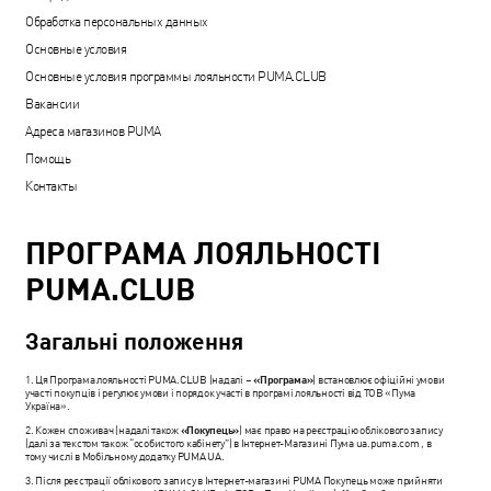
Обработка персональных данных
Основные условия
Основные условия программы лояльности PUMA.CLUB
Вакансии
Адреса магазинов PUMA
Помощь
Контакты
ПРОГРАМА ЛОЯЛЬНОСТІ
PUMA.CLUB
Загальні положення
1. Ця Програма лояльності PUMA.CLUB (надалі –
«Програма»
) встановлює офіційні умови
участі покупців і регулює умови і порядок участі в програмі лояльності від ТОВ «Пума
Україна».
2. Кожен споживач (надалі також
«Покупець»
) має право на реєстрацію облікового запису
(далі за текстом також “особистого кабінету”) в Інтернет-Магазині Пума ua.puma.com , в
тому числі в Мобільному додатку PUMA UA.
3. Після реєстрації облікового запису в Інтернет-магазині PUMA Покупець може прийняти