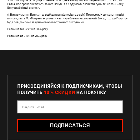
5. Якщо Покупець порушує правила користування Клубом, викладені в цій Програмі, то
PUMA має право виключити такого Покупця з Клубу або відкликати будь-які надані йому
Бонуси або інші знижки.
6. Використання Бонусу має відбуватися відповідно до цієї Програми. Невиконання цієї
вимоги дасть PUMA право анулювати частину або весь нарахований Бонус, про що Покупця
буде повідомлено за допомогою електронного листування.
Редакція від 22 січня 2026 року
Редакція до 21 січня 2026 року
ПРИСОЕДИНЯЙСЯ К ПОДПИСЧИКАМ, ЧТОБЫ
ПОЛУЧИТЬ
10% СКИДКИ
НА ПОКУПКУ
Введите E-mail
ПОДПИСАТЬСЯ