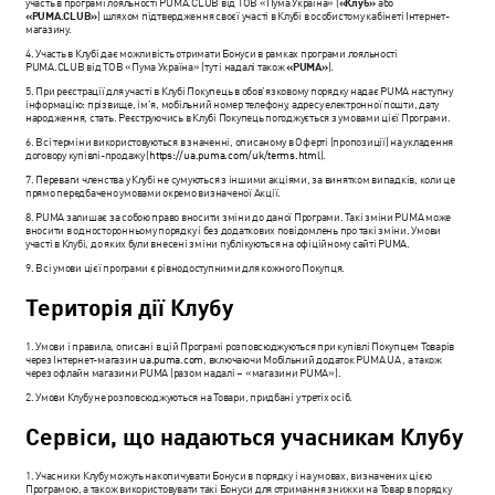
участь в програмі лояльності PUMA.CLUB від ТОВ «Пума Україна» (
«Клуб»
або
«PUMA.CLUB»
) шляхом підтвердження своєї участі в Клубі в особистому кабінеті Інтернет-
магазину.
4. Участь в Клубі дає можливість отримати Бонуси в рамках програми лояльності
PUMA.CLUB від ТОВ «Пума Україна» (тут і надалі також
«PUMA»
).
5. При реєстрації для участі в Клубі Покупець в обов’язковому порядку надає PUMA наступну
інформацію: прізвище, ім’я, мобільний номер телефону, адресу електронної пошти, дату
народження, стать. Реєструючись в Клубі Покупець погоджується з умовами цієї Програми.
6. Всі терміни використовуються в значенні, описаному в Оферті (пропозиції) на укладення
договору купівлі-продажу (
https://ua.puma.com/uk/terms.html
).
7. Переваги членства у Клубі не сумуються з іншими акціями, за винятком випадків, коли це
прямо передбачено умовами окремо визначеної Акції.
8. PUMA залишає за собою право вносити зміни до даної Програми. Такі зміни PUMA може
вносити в односторонньому порядку і без додаткових повідомлень про такі зміни. Умови
участі в Клубі, до яких були внесені зміни публікуються на офіційному сайті PUMA.
9. Всі умови цієї програми є рівнодоступними для кожного Покупця.
Територія дії Клубу
1. Умови і правила, описані в цій Програмі розповсюджуються при купівлі Покупцем Товарів
через Інтернет-магазин
ua.puma.com
, включаючи Мобільний додаток PUMA UA , а також
через офлайн магазини PUMA (разом надалі – «магазини PUMA»).
2. Умови Клубу не розповсюджуються на Товари, придбані у третіх осіб.
Сервіси, що надаються учасникам Клубу
1. Учасники Клубу можуть накопичувати Бонуси в порядку і на умовах, визначених цією
Програмою, а також використовувати такі Бонуси для отримання знижки на Товар в порядку